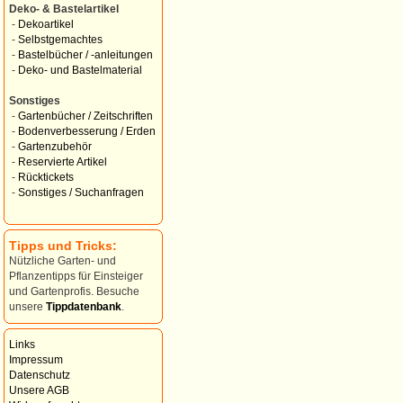
Deko- & Bastelartikel
-
Dekoartikel
-
Selbstgemachtes
-
Bastelbücher / -anleitungen
-
Deko- und Bastelmaterial
Sonstiges
-
Gartenbücher / Zeitschriften
-
Bodenverbesserung / Erden
-
Gartenzubehör
-
Reservierte Artikel
-
Rücktickets
-
Sonstiges / Suchanfragen
Tipps und Tricks:
Nützliche Garten- und
Pflanzentipps für Einsteiger
und Gartenprofis. Besuche
unsere
Tippdatenbank
.
Links
Impressum
Datenschutz
Unsere AGB