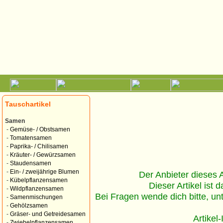
Tauschartikel
Samen
-
Gemüse- / Obstsamen
-
Tomatensamen
-
Paprika- / Chilisamen
-
Kräuter- / Gewürzsamen
-
Staudensamen
-
Ein- / zweijährige Blumen
Der Anbieter dieses Ar
-
Kübelpflanzensamen
Dieser Artikel ist d
-
Wildpflanzensamen
Bei Fragen wende dich bitte, un
-
Samenmischungen
-
Gehölzsamen
-
Gräser- und Getreidesamen
Artikel
-
Zwiebelpflanzensamen