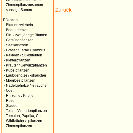
-
Zimmerpflanzensamen
Zurück
-
sonstige Samen
Pflanzen
-
Blumenzwiebeln
-
Bodendecker
-
Ein- / zweijährige Blumen
-
Gemüsepflanzen
-
Saatkartoffeln
-
Gräser / Farne / Bambus
-
Kakteen / Sukkulenten
-
Kletterpflanzen
-
Kräuter / Gewürzpflanzen
-
Kübelpflanzen
-
Laubgehölze / -sträucher
-
Moorbeetpflanzen
-
Nadelgehölze / -sträucher
-
Obst
-
Rhizome / Knollen
-
Rosen
-
Stauden
-
Teich- / Aquarienpflanzen
-
Tomaten, Paprika, Co
-
Wildkräuter / -pflanzen
-
Zimmerpflanzen