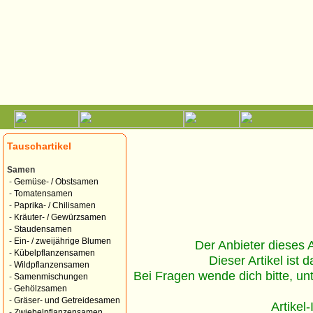
Tauschartikel
Samen
-
Gemüse- / Obstsamen
-
Tomatensamen
-
Paprika- / Chilisamen
-
Kräuter- / Gewürzsamen
-
Staudensamen
-
Ein- / zweijährige Blumen
Der Anbieter dieses Ar
-
Kübelpflanzensamen
Dieser Artikel ist d
-
Wildpflanzensamen
Bei Fragen wende dich bitte, un
-
Samenmischungen
-
Gehölzsamen
-
Gräser- und Getreidesamen
Artikel
-
Zwiebelpflanzensamen