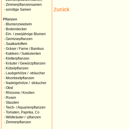
-
Zimmerpflanzensamen
Zurück
-
sonstige Samen
Pflanzen
-
Blumenzwiebeln
-
Bodendecker
-
Ein- / zweijährige Blumen
-
Gemüsepflanzen
-
Saatkartoffeln
-
Gräser / Farne / Bambus
-
Kakteen / Sukkulenten
-
Kletterpflanzen
-
Kräuter / Gewürzpflanzen
-
Kübelpflanzen
-
Laubgehölze / -sträucher
-
Moorbeetpflanzen
-
Nadelgehölze / -sträucher
-
Obst
-
Rhizome / Knollen
-
Rosen
-
Stauden
-
Teich- / Aquarienpflanzen
-
Tomaten, Paprika, Co
-
Wildkräuter / -pflanzen
-
Zimmerpflanzen