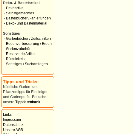
Deko- & Bastelartikel
-
Dekoartikel
-
Selbstgemachtes
-
Bastelbücher / -anleitungen
-
Deko- und Bastelmaterial
Sonstiges
-
Gartenbücher / Zeitschriften
-
Bodenverbesserung / Erden
-
Gartenzubehör
-
Reservierte Artikel
-
Rücktickets
-
Sonstiges / Suchanfragen
Tipps und Tricks:
Nützliche Garten- und
Pflanzentipps für Einsteiger
und Gartenprofis. Besuche
unsere
Tippdatenbank
.
Links
Impressum
Datenschutz
Unsere AGB