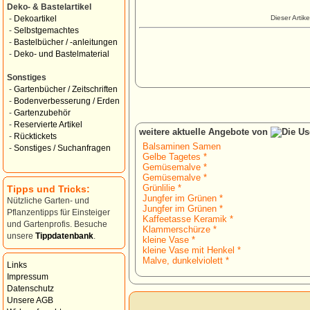
Deko- & Bastelartikel
Dieser Artik
-
Dekoartikel
-
Selbstgemachtes
-
Bastelbücher / -anleitungen
-
Deko- und Bastelmaterial
Sonstiges
-
Gartenbücher / Zeitschriften
-
Bodenverbesserung / Erden
-
Gartenzubehör
-
Reservierte Artikel
weitere aktuelle Angebote von
-
Rücktickets
Balsaminen Samen
-
Sonstiges / Suchanfragen
Gelbe Tagetes *
Gemüsemalve *
Gemüsemalve *
Grünlilie *
Tipps und Tricks:
Jungfer im Grünen *
Nützliche Garten- und
Jungfer im Grünen *
Pflanzentipps für Einsteiger
Kaffeetasse Keramik *
und Gartenprofis. Besuche
Klammerschürze *
unsere
Tippdatenbank
.
kleine Vase *
kleine Vase mit Henkel *
Malve, dunkelviolett *
Links
Impressum
Datenschutz
Unsere AGB