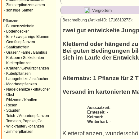
-
Zimmerpflanzensamen
Vergrößern
-
sonstige Samen
Beschreibung (Artikel-ID: 1716810273):
Pflanzen
-
Blumenzwiebeln
zwei gut entwickelte Jung
-
Bodendecker
-
Ein- / zweijährige Blumen
-
Gemüsepflanzen
Kletternd oder hängend z
-
Saatkartoffeln
Bei guten Bedingungen bil
-
Gräser / Farne / Bambus
sich im Laufe der Entwick
-
Kakteen / Sukkulenten
-
Kletterpflanzen
-
Kräuter / Gewürzpflanzen
-
Kübelpflanzen
Alternativ: 1 Pflanze für 2 
-
Laubgehölze / -sträucher
-
Moorbeetpflanzen
-
Nadelgehölze / -sträucher
Versand im kartonierten Ma
-
Obst
-
Rhizome / Knollen
-
Rosen
Aussaatzeit:
-
-
Stauden
Erntezeit:
-
-
Teich- / Aquarienpflanzen
Keimart:
-
-
Tomaten, Paprika, Co
Winterhart:
-
-
Wildkräuter / -pflanzen
-
Zimmerpflanzen
Kletterpflanzen, wunderschö