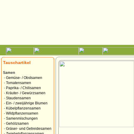
Tauschartikel
Samen
-
Gemüse- / Obstsamen
-
Tomatensamen
-
Paprika- / Chilisamen
-
Kräuter- / Gewürzsamen
-
Staudensamen
-
Ein- / zweijährige Blumen
-
Kübelpflanzensamen
-
Wildpflanzensamen
-
Samenmischungen
-
Gehölzsamen
-
Gräser- und Getreidesamen
-
Zwiebelpflanzensamen