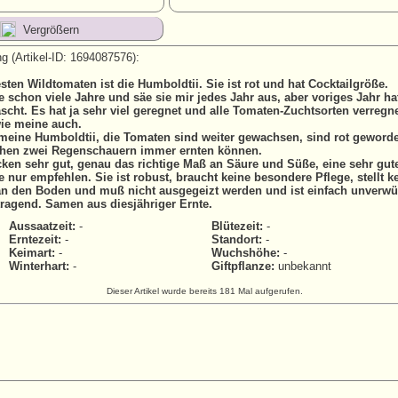
Vergrößern
g (Artikel-ID: 1694087576):
sten Wildtomaten ist die Humboldtii. Sie ist rot und hat Cocktailgröße.
e schon viele Jahre und säe sie mir jedes Jahr aus, aber voriges Jahr ha
scht. Es hat ja sehr viel geregnet und alle Tomaten-Zuchtsorten verreg
wie meine auch.
 meine Humboldtii, die Tomaten sind weiter gewachsen, sind rot geword
hen zwei Regenschauern immer ernten können.
ken sehr gut, genau das richtige Maß an Säure und Süße, eine sehr gut
e nur empfehlen. Sie ist robust, braucht keine besondere Pflege, stellt k
n den Boden und muß nicht ausgegeizt werden und ist einfach unverwü
tragend. Samen aus diesjähriger Ernte.
Aussaatzeit:
-
Blütezeit:
-
Erntezeit:
-
Standort:
-
Keimart:
-
Wuchshöhe:
-
Winterhart:
-
Giftpflanze:
unbekannt
Dieser Artikel wurde bereits 181 Mal aufgerufen.