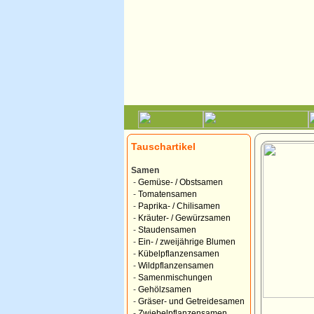
Tauschartikel
Samen
-
Gemüse- / Obstsamen
-
Tomatensamen
-
Paprika- / Chilisamen
-
Kräuter- / Gewürzsamen
-
Staudensamen
-
Ein- / zweijährige Blumen
-
Kübelpflanzensamen
-
Wildpflanzensamen
-
Samenmischungen
-
Gehölzsamen
-
Gräser- und Getreidesamen
-
Zwiebelpflanzensamen