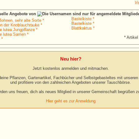
Ve
tuelle Angebote von
Bastelkiste *
Bohnen, sehr alte Sorte *
Bastelkiste *
en der Knoblauchrauke *
Blattkaktus *
e lutea Jungpflanze *
e lutea Samen *
* Artikel
 *
Neu hier?
Jetzt kostenlos anmelden und mitmachen.
eine Pflanzen, Gartenartikel, Fachbücher und Selbstgebasteltes mit unseren 
und profitiere von den zahlreichen Angeboten unserer Tauschbörse.
rden uns freuen, dich als neues Mitglied in unserer Gemeinschaft begrüßen zu
Hier geht es zur Anmeldung