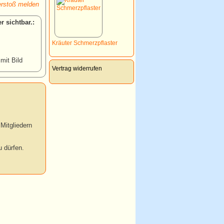
rstoß melden
:
Kräuter Schmerzpflaster
 mit Bild
Vertrag widerrufen
Mitgliedern
 dürfen.