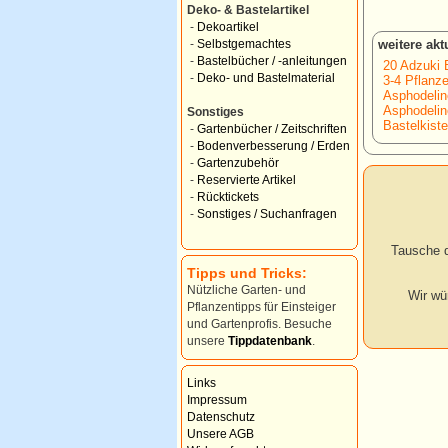
Deko- & Bastelartikel
-
Dekoartikel
weitere ak
-
Selbstgemachtes
-
Bastelbücher / -anleitungen
20 Adzuki 
-
Deko- und Bastelmaterial
3-4 Pflanz
Asphodelin
Asphodelin
Sonstiges
Bastelkiste
-
Gartenbücher / Zeitschriften
-
Bodenverbesserung / Erden
-
Gartenzubehör
-
Reservierte Artikel
-
Rücktickets
-
Sonstiges / Suchanfragen
Tausche d
Tipps und Tricks:
Nützliche Garten- und
Wir wü
Pflanzentipps für Einsteiger
und Gartenprofis. Besuche
unsere
Tippdatenbank
.
Links
Impressum
Datenschutz
Unsere AGB