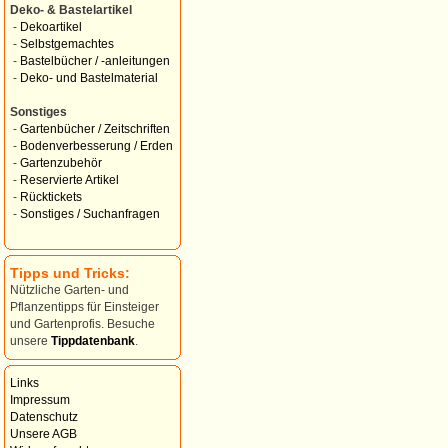
Deko- & Bastelartikel
-
Dekoartikel
-
Selbstgemachtes
-
Bastelbücher / -anleitungen
-
Deko- und Bastelmaterial
Sonstiges
-
Gartenbücher / Zeitschriften
-
Bodenverbesserung / Erden
-
Gartenzubehör
-
Reservierte Artikel
-
Rücktickets
-
Sonstiges / Suchanfragen
Tipps und Tricks:
Nützliche Garten- und
Pflanzentipps für Einsteiger
und Gartenprofis. Besuche
unsere
Tippdatenbank
.
Links
Impressum
Datenschutz
Unsere AGB