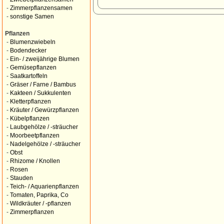
-
Zimmerpflanzensamen
-
sonstige Samen
Pflanzen
-
Blumenzwiebeln
-
Bodendecker
-
Ein- / zweijährige Blumen
-
Gemüsepflanzen
-
Saatkartoffeln
-
Gräser / Farne / Bambus
-
Kakteen / Sukkulenten
-
Kletterpflanzen
-
Kräuter / Gewürzpflanzen
-
Kübelpflanzen
-
Laubgehölze / -sträucher
-
Moorbeetpflanzen
-
Nadelgehölze / -sträucher
-
Obst
-
Rhizome / Knollen
-
Rosen
-
Stauden
-
Teich- / Aquarienpflanzen
-
Tomaten, Paprika, Co
-
Wildkräuter / -pflanzen
-
Zimmerpflanzen