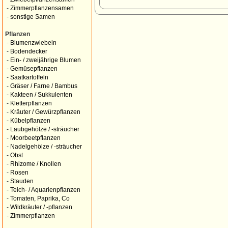
-
Zimmerpflanzensamen
-
sonstige Samen
Pflanzen
-
Blumenzwiebeln
-
Bodendecker
-
Ein- / zweijährige Blumen
-
Gemüsepflanzen
-
Saatkartoffeln
-
Gräser / Farne / Bambus
-
Kakteen / Sukkulenten
-
Kletterpflanzen
-
Kräuter / Gewürzpflanzen
-
Kübelpflanzen
-
Laubgehölze / -sträucher
-
Moorbeetpflanzen
-
Nadelgehölze / -sträucher
-
Obst
-
Rhizome / Knollen
-
Rosen
-
Stauden
-
Teich- / Aquarienpflanzen
-
Tomaten, Paprika, Co
-
Wildkräuter / -pflanzen
-
Zimmerpflanzen