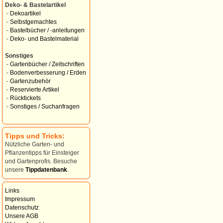
Deko- & Bastelartikel
-
Dekoartikel
-
Selbstgemachtes
-
Bastelbücher / -anleitungen
-
Deko- und Bastelmaterial
Sonstiges
-
Gartenbücher / Zeitschriften
-
Bodenverbesserung / Erden
-
Gartenzubehör
-
Reservierte Artikel
-
Rücktickets
-
Sonstiges / Suchanfragen
Tipps und Tricks:
Nützliche Garten- und
Pflanzentipps für Einsteiger
und Gartenprofis. Besuche
unsere
Tippdatenbank
.
Links
Impressum
Datenschutz
Unsere AGB