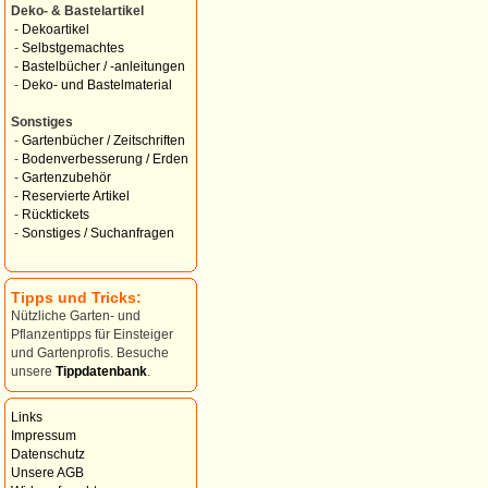
Deko- & Bastelartikel
-
Dekoartikel
-
Selbstgemachtes
-
Bastelbücher / -anleitungen
-
Deko- und Bastelmaterial
Sonstiges
-
Gartenbücher / Zeitschriften
-
Bodenverbesserung / Erden
-
Gartenzubehör
-
Reservierte Artikel
-
Rücktickets
-
Sonstiges / Suchanfragen
Tipps und Tricks:
Nützliche Garten- und
Pflanzentipps für Einsteiger
und Gartenprofis. Besuche
unsere
Tippdatenbank
.
Links
Impressum
Datenschutz
Unsere AGB