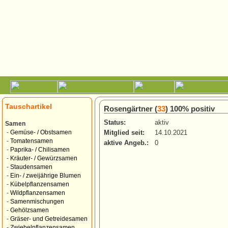
Tauschartikel
Rosengärtner (
33
) 100% positiv
Status:
aktiv
Samen
Mitglied seit:
14.10.2021
-
Gemüse- / Obstsamen
-
Tomatensamen
aktive Angeb.:
0
-
Paprika- / Chilisamen
-
Kräuter- / Gewürzsamen
-
Staudensamen
-
Ein- / zweijährige Blumen
-
Kübelpflanzensamen
-
Wildpflanzensamen
-
Samenmischungen
-
Gehölzsamen
-
Gräser- und Getreidesamen
-
Zwiebelpflanzensamen