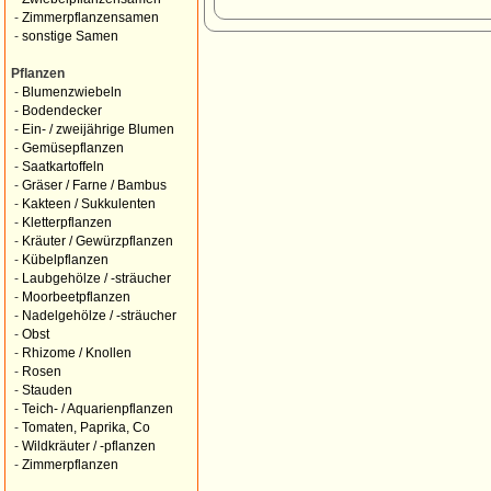
-
Zimmerpflanzensamen
-
sonstige Samen
Pflanzen
-
Blumenzwiebeln
-
Bodendecker
-
Ein- / zweijährige Blumen
-
Gemüsepflanzen
-
Saatkartoffeln
-
Gräser / Farne / Bambus
-
Kakteen / Sukkulenten
-
Kletterpflanzen
-
Kräuter / Gewürzpflanzen
-
Kübelpflanzen
-
Laubgehölze / -sträucher
-
Moorbeetpflanzen
-
Nadelgehölze / -sträucher
-
Obst
-
Rhizome / Knollen
-
Rosen
-
Stauden
-
Teich- / Aquarienpflanzen
-
Tomaten, Paprika, Co
-
Wildkräuter / -pflanzen
-
Zimmerpflanzen