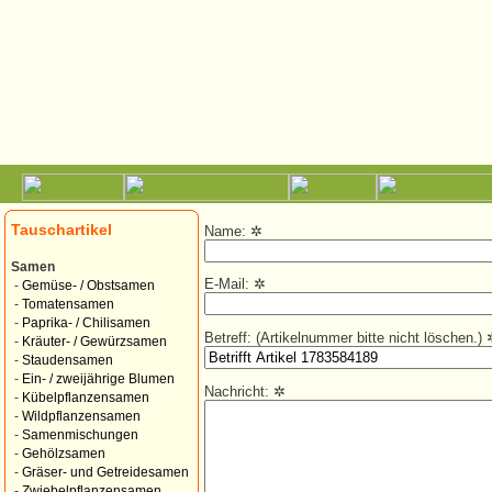
Tauschartikel
Name:
✲
Samen
E-Mail:
✲
-
Gemüse- / Obstsamen
-
Tomatensamen
-
Paprika- / Chilisamen
Betreff: (Artikelnummer bitte nicht löschen.)
-
Kräuter- / Gewürzsamen
-
Staudensamen
-
Ein- / zweijährige Blumen
Nachricht:
✲
-
Kübelpflanzensamen
-
Wildpflanzensamen
-
Samenmischungen
-
Gehölzsamen
-
Gräser- und Getreidesamen
-
Zwiebelpflanzensamen