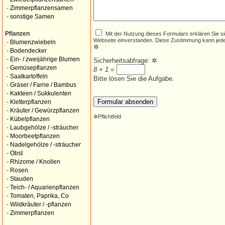
-
Zimmerpflanzensamen
-
sonstige Samen
Mit der Nutzung dieses Formulars erklären Sie s
Pflanzen
Webseite einverstanden. Diese Zustimmung kann jede
-
Blumenzwiebeln
✲
-
Bodendecker
-
Ein- / zweijährige Blumen
Sicherheitsabfrage:
✲
-
Gemüsepflanzen
8 + 1
=
-
Saatkartoffeln
Bitte lösen Sie die Aufgabe.
-
Gräser / Farne / Bambus
-
Kakteen / Sukkulenten
-
Kletterpflanzen
-
Kräuter / Gewürzpflanzen
✲
Pflichtfeld
-
Kübelpflanzen
-
Laubgehölze / -sträucher
-
Moorbeetpflanzen
-
Nadelgehölze / -sträucher
-
Obst
-
Rhizome / Knollen
-
Rosen
-
Stauden
-
Teich- / Aquarienpflanzen
-
Tomaten, Paprika, Co
-
Wildkräuter / -pflanzen
-
Zimmerpflanzen