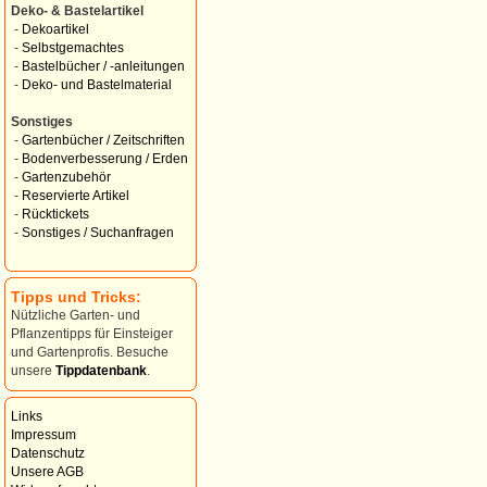
Deko- & Bastelartikel
-
Dekoartikel
-
Selbstgemachtes
-
Bastelbücher / -anleitungen
-
Deko- und Bastelmaterial
Sonstiges
-
Gartenbücher / Zeitschriften
-
Bodenverbesserung / Erden
-
Gartenzubehör
-
Reservierte Artikel
-
Rücktickets
-
Sonstiges / Suchanfragen
Tipps und Tricks:
Nützliche Garten- und
Pflanzentipps für Einsteiger
und Gartenprofis. Besuche
unsere
Tippdatenbank
.
Links
Impressum
Datenschutz
Unsere AGB