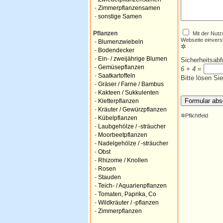
-
Zimmerpflanzensamen
-
sonstige Samen
Mit der Nutz
Pflanzen
Webseite einvers
-
Blumenzwiebeln
✲
-
Bodendecker
-
Ein- / zweijährige Blumen
Sicherheitsab
-
Gemüsepflanzen
6 + 4
=
-
Saatkartoffeln
Bitte lösen Si
-
Gräser / Farne / Bambus
-
Kakteen / Sukkulenten
-
Kletterpflanzen
-
Kräuter / Gewürzpflanzen
✲
Pflichtfeld
-
Kübelpflanzen
-
Laubgehölze / -sträucher
-
Moorbeetpflanzen
-
Nadelgehölze / -sträucher
-
Obst
-
Rhizome / Knollen
-
Rosen
-
Stauden
-
Teich- / Aquarienpflanzen
-
Tomaten, Paprika, Co
-
Wildkräuter / -pflanzen
-
Zimmerpflanzen