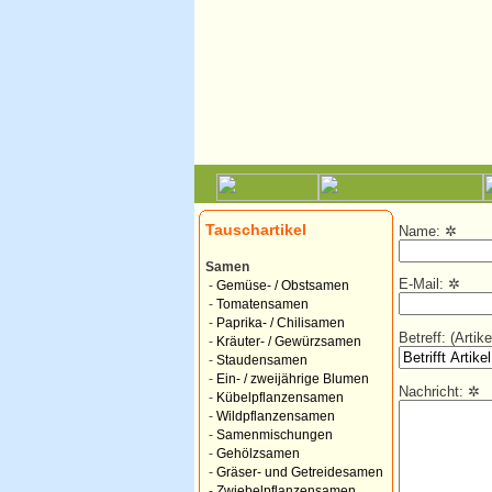
Tauschartikel
Name:
✲
Samen
E-Mail:
✲
-
Gemüse- / Obstsamen
-
Tomatensamen
-
Paprika- / Chilisamen
Betreff: (Arti
-
Kräuter- / Gewürzsamen
-
Staudensamen
-
Ein- / zweijährige Blumen
Nachricht:
✲
-
Kübelpflanzensamen
-
Wildpflanzensamen
-
Samenmischungen
-
Gehölzsamen
-
Gräser- und Getreidesamen
-
Zwiebelpflanzensamen