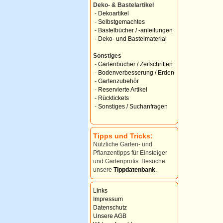
Deko- & Bastelartikel
-
Dekoartikel
-
Selbstgemachtes
-
Bastelbücher / -anleitungen
-
Deko- und Bastelmaterial
Sonstiges
-
Gartenbücher / Zeitschriften
-
Bodenverbesserung / Erden
-
Gartenzubehör
-
Reservierte Artikel
-
Rücktickets
-
Sonstiges / Suchanfragen
Tipps und Tricks:
Nützliche Garten- und
Pflanzentipps für Einsteiger
und Gartenprofis. Besuche
unsere
Tippdatenbank
.
Links
Impressum
Datenschutz
Unsere AGB