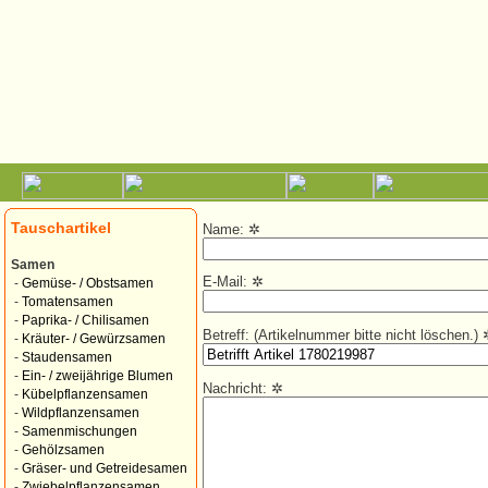
Tauschartikel
Name:
✲
Samen
E-Mail:
✲
-
Gemüse- / Obstsamen
-
Tomatensamen
-
Paprika- / Chilisamen
Betreff: (Artikelnummer bitte nicht löschen.)
-
Kräuter- / Gewürzsamen
-
Staudensamen
-
Ein- / zweijährige Blumen
Nachricht:
✲
-
Kübelpflanzensamen
-
Wildpflanzensamen
-
Samenmischungen
-
Gehölzsamen
-
Gräser- und Getreidesamen
-
Zwiebelpflanzensamen