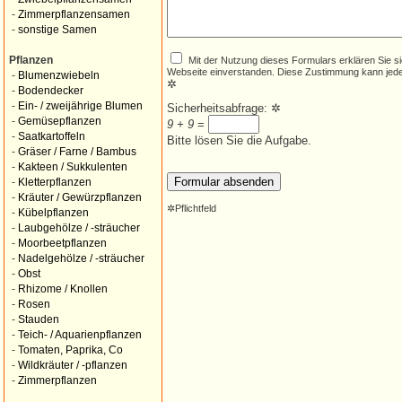
-
Zimmerpflanzensamen
-
sonstige Samen
Mit der Nutzung dieses Formulars erklären Sie s
Pflanzen
Webseite einverstanden. Diese Zustimmung kann jede
-
Blumenzwiebeln
✲
-
Bodendecker
-
Ein- / zweijährige Blumen
Sicherheitsabfrage:
✲
-
Gemüsepflanzen
9 + 9
=
-
Saatkartoffeln
Bitte lösen Sie die Aufgabe.
-
Gräser / Farne / Bambus
-
Kakteen / Sukkulenten
-
Kletterpflanzen
-
Kräuter / Gewürzpflanzen
✲
Pflichtfeld
-
Kübelpflanzen
-
Laubgehölze / -sträucher
-
Moorbeetpflanzen
-
Nadelgehölze / -sträucher
-
Obst
-
Rhizome / Knollen
-
Rosen
-
Stauden
-
Teich- / Aquarienpflanzen
-
Tomaten, Paprika, Co
-
Wildkräuter / -pflanzen
-
Zimmerpflanzen