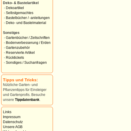
Deko- & Bastelartikel
-
Dekoartikel
-
Selbstgemachtes
-
Bastelbücher / -anleitungen
-
Deko- und Bastelmaterial
Sonstiges
-
Gartenbücher / Zeitschriften
-
Bodenverbesserung / Erden
-
Gartenzubehör
-
Reservierte Artikel
-
Rücktickets
-
Sonstiges / Suchanfragen
Tipps und Tricks:
Nützliche Garten- und
Pflanzentipps für Einsteiger
und Gartenprofis. Besuche
unsere
Tippdatenbank
.
Links
Impressum
Datenschutz
Unsere AGB