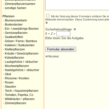
-
Zimmerpflanzensamen
-
sonstige Samen
Mit der Nutzung dieses Formulars erklären Sie s
Pflanzen
Webseite einverstanden. Diese Zustimmung kann jede
-
Blumenzwiebeln
✲
-
Bodendecker
-
Ein- / zweijährige Blumen
Sicherheitsabfrage:
✲
-
Gemüsepflanzen
5 + 2
=
-
Saatkartoffeln
Bitte lösen Sie die Aufgabe.
-
Gräser / Farne / Bambus
-
Kakteen / Sukkulenten
-
Kletterpflanzen
-
Kräuter / Gewürzpflanzen
✲
Pflichtfeld
-
Kübelpflanzen
-
Laubgehölze / -sträucher
-
Moorbeetpflanzen
-
Nadelgehölze / -sträucher
-
Obst
-
Rhizome / Knollen
-
Rosen
-
Stauden
-
Teich- / Aquarienpflanzen
-
Tomaten, Paprika, Co
-
Wildkräuter / -pflanzen
-
Zimmerpflanzen