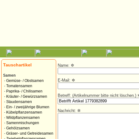
Tauschartikel
Name:
✲
Samen
E-Mail:
✲
-
Gemüse- / Obstsamen
-
Tomatensamen
-
Paprika- / Chilisamen
Betreff: (Artikelnummer bitte nicht löschen.)
-
Kräuter- / Gewürzsamen
-
Staudensamen
-
Ein- / zweijährige Blumen
Nachricht:
✲
-
Kübelpflanzensamen
-
Wildpflanzensamen
-
Samenmischungen
-
Gehölzsamen
-
Gräser- und Getreidesamen
-
Zwiebelpflanzensamen