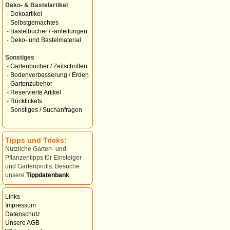
Deko- & Bastelartikel
-
Dekoartikel
-
Selbstgemachtes
-
Bastelbücher / -anleitungen
-
Deko- und Bastelmaterial
Sonstiges
-
Gartenbücher / Zeitschriften
-
Bodenverbesserung / Erden
-
Gartenzubehör
-
Reservierte Artikel
-
Rücktickets
-
Sonstiges / Suchanfragen
Tipps und Tricks:
Nützliche Garten- und
Pflanzentipps für Einsteiger
und Gartenprofis. Besuche
unsere
Tippdatenbank
.
Links
Impressum
Datenschutz
Unsere AGB