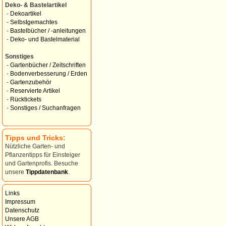
Deko- & Bastelartikel
-
Dekoartikel
-
Selbstgemachtes
-
Bastelbücher / -anleitungen
-
Deko- und Bastelmaterial
Sonstiges
-
Gartenbücher / Zeitschriften
-
Bodenverbesserung / Erden
-
Gartenzubehör
-
Reservierte Artikel
-
Rücktickets
-
Sonstiges / Suchanfragen
Tipps und Tricks:
Nützliche Garten- und
Pflanzentipps für Einsteiger
und Gartenprofis. Besuche
unsere
Tippdatenbank
.
Links
Impressum
Datenschutz
Unsere AGB