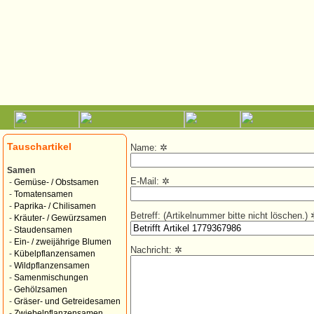
Tauschartikel
Name:
✲
Samen
E-Mail:
✲
-
Gemüse- / Obstsamen
-
Tomatensamen
-
Paprika- / Chilisamen
Betreff: (Artikelnummer bitte nicht löschen.)
-
Kräuter- / Gewürzsamen
-
Staudensamen
-
Ein- / zweijährige Blumen
Nachricht:
✲
-
Kübelpflanzensamen
-
Wildpflanzensamen
-
Samenmischungen
-
Gehölzsamen
-
Gräser- und Getreidesamen
-
Zwiebelpflanzensamen