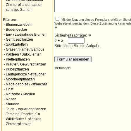
-
Zimmerpflanzensamen
-
sonstige Samen
Mit der Nutzung dieses Formulars erklären Sie s
Pflanzen
Webseite einverstanden. Diese Zustimmung kann jede
-
Blumenzwiebeln
✲
-
Bodendecker
-
Ein- / zweijährige Blumen
Sicherheitsabfrage:
✲
-
Gemüsepflanzen
6 + 2
=
-
Saatkartoffeln
Bitte lösen Sie die Aufgabe.
-
Gräser / Farne / Bambus
-
Kakteen / Sukkulenten
-
Kletterpflanzen
-
Kräuter / Gewürzpflanzen
✲
Pflichtfeld
-
Kübelpflanzen
-
Laubgehölze / -sträucher
-
Moorbeetpflanzen
-
Nadelgehölze / -sträucher
-
Obst
-
Rhizome / Knollen
-
Rosen
-
Stauden
-
Teich- / Aquarienpflanzen
-
Tomaten, Paprika, Co
-
Wildkräuter / -pflanzen
-
Zimmerpflanzen