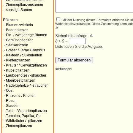
-
Zimmerpflanzensamen
-
sonstige Samen
Mit der Nutzung dieses Formulars erklären Sie s
Pflanzen
Webseite einverstanden. Diese Zustimmung kann jede
-
Blumenzwiebeln
✲
-
Bodendecker
-
Ein- / zweijährige Blumen
Sicherheitsabfrage:
✲
-
Gemüsepflanzen
8 + 5
=
-
Saatkartoffeln
Bitte lösen Sie die Aufgabe.
-
Gräser / Farne / Bambus
-
Kakteen / Sukkulenten
-
Kletterpflanzen
-
Kräuter / Gewürzpflanzen
✲
Pflichtfeld
-
Kübelpflanzen
-
Laubgehölze / -sträucher
-
Moorbeetpflanzen
-
Nadelgehölze / -sträucher
-
Obst
-
Rhizome / Knollen
-
Rosen
-
Stauden
-
Teich- / Aquarienpflanzen
-
Tomaten, Paprika, Co
-
Wildkräuter / -pflanzen
-
Zimmerpflanzen