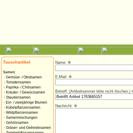
Tauschartikel
Name:
✲
Samen
E-Mail:
✲
-
Gemüse- / Obstsamen
-
Tomatensamen
-
Paprika- / Chilisamen
Betreff: (Artikelnummer bitte nicht löschen.)
-
Kräuter- / Gewürzsamen
-
Staudensamen
-
Ein- / zweijährige Blumen
Nachricht:
✲
-
Kübelpflanzensamen
-
Wildpflanzensamen
-
Samenmischungen
-
Gehölzsamen
-
Gräser- und Getreidesamen
-
Zwiebelpflanzensamen