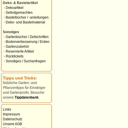
Deko- & Bastelartikel
-
Dekoartikel
-
Selbstgemachtes
-
Bastelbücher / -anleitungen
-
Deko- und Bastelmaterial
Sonstiges
-
Gartenbücher / Zeitschriften
-
Bodenverbesserung / Erden
-
Gartenzubehör
-
Reservierte Artikel
-
Rücktickets
-
Sonstiges / Suchanfragen
Tipps und Tricks:
Nützliche Garten- und
Pflanzentipps für Einsteiger
und Gartenprofis. Besuche
unsere
Tippdatenbank
.
Links
Impressum
Datenschutz
Unsere AGB