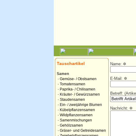
Tauschartikel
Name:
✲
Samen
E-Mail:
✲
-
Gemüse- / Obstsamen
-
Tomatensamen
-
Paprika- / Chilisamen
Betreff: (Arti
-
Kräuter- / Gewürzsamen
-
Staudensamen
-
Ein- / zweijährige Blumen
Nachricht:
✲
-
Kübelpflanzensamen
-
Wildpflanzensamen
-
Samenmischungen
-
Gehölzsamen
-
Gräser- und Getreidesamen
-
Zwiebelpflanzensamen