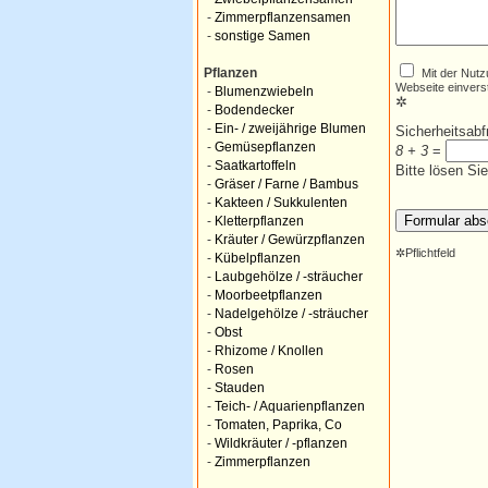
-
Zimmerpflanzensamen
-
sonstige Samen
Mit der Nutz
Pflanzen
Webseite einvers
-
Blumenzwiebeln
✲
-
Bodendecker
-
Ein- / zweijährige Blumen
Sicherheitsab
-
Gemüsepflanzen
8 + 3
=
-
Saatkartoffeln
Bitte lösen Si
-
Gräser / Farne / Bambus
-
Kakteen / Sukkulenten
-
Kletterpflanzen
-
Kräuter / Gewürzpflanzen
✲
Pflichtfeld
-
Kübelpflanzen
-
Laubgehölze / -sträucher
-
Moorbeetpflanzen
-
Nadelgehölze / -sträucher
-
Obst
-
Rhizome / Knollen
-
Rosen
-
Stauden
-
Teich- / Aquarienpflanzen
-
Tomaten, Paprika, Co
-
Wildkräuter / -pflanzen
-
Zimmerpflanzen