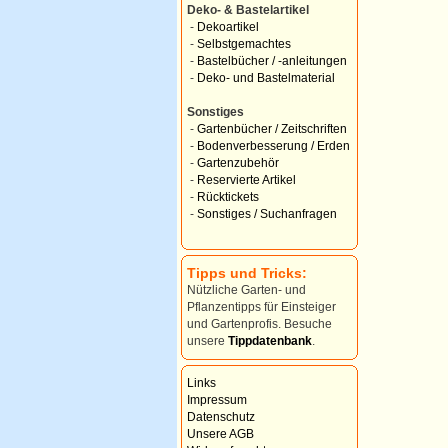
Deko- & Bastelartikel
-
Dekoartikel
-
Selbstgemachtes
-
Bastelbücher / -anleitungen
-
Deko- und Bastelmaterial
Sonstiges
-
Gartenbücher / Zeitschriften
-
Bodenverbesserung / Erden
-
Gartenzubehör
-
Reservierte Artikel
-
Rücktickets
-
Sonstiges / Suchanfragen
Tipps und Tricks:
Nützliche Garten- und
Pflanzentipps für Einsteiger
und Gartenprofis. Besuche
unsere
Tippdatenbank
.
Links
Impressum
Datenschutz
Unsere AGB