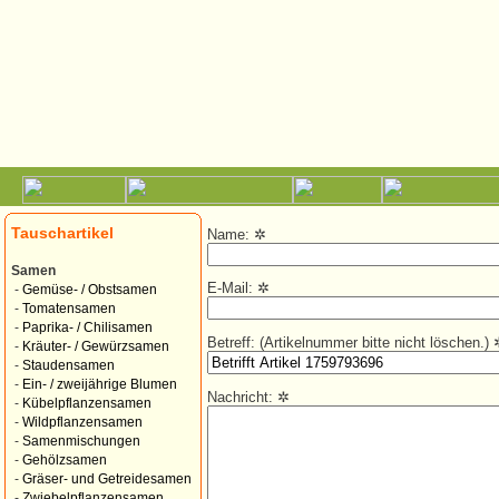
Tauschartikel
Name:
✲
Samen
E-Mail:
✲
-
Gemüse- / Obstsamen
-
Tomatensamen
-
Paprika- / Chilisamen
Betreff: (Artikelnummer bitte nicht löschen.)
-
Kräuter- / Gewürzsamen
-
Staudensamen
-
Ein- / zweijährige Blumen
Nachricht:
✲
-
Kübelpflanzensamen
-
Wildpflanzensamen
-
Samenmischungen
-
Gehölzsamen
-
Gräser- und Getreidesamen
-
Zwiebelpflanzensamen