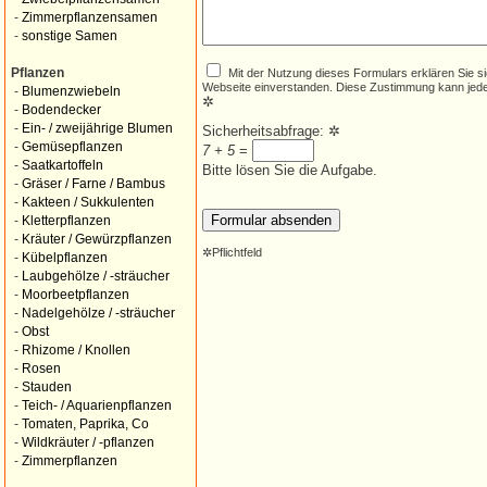
-
Zimmerpflanzensamen
-
sonstige Samen
Mit der Nutzung dieses Formulars erklären Sie s
Pflanzen
Webseite einverstanden. Diese Zustimmung kann jede
-
Blumenzwiebeln
✲
-
Bodendecker
-
Ein- / zweijährige Blumen
Sicherheitsabfrage:
✲
-
Gemüsepflanzen
7 + 5
=
-
Saatkartoffeln
Bitte lösen Sie die Aufgabe.
-
Gräser / Farne / Bambus
-
Kakteen / Sukkulenten
-
Kletterpflanzen
-
Kräuter / Gewürzpflanzen
✲
Pflichtfeld
-
Kübelpflanzen
-
Laubgehölze / -sträucher
-
Moorbeetpflanzen
-
Nadelgehölze / -sträucher
-
Obst
-
Rhizome / Knollen
-
Rosen
-
Stauden
-
Teich- / Aquarienpflanzen
-
Tomaten, Paprika, Co
-
Wildkräuter / -pflanzen
-
Zimmerpflanzen