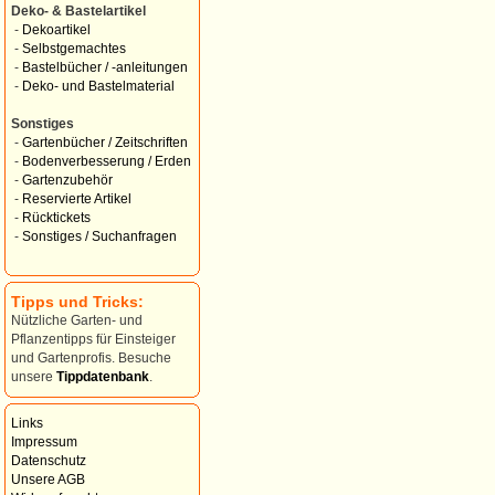
Deko- & Bastelartikel
-
Dekoartikel
-
Selbstgemachtes
-
Bastelbücher / -anleitungen
-
Deko- und Bastelmaterial
Sonstiges
-
Gartenbücher / Zeitschriften
-
Bodenverbesserung / Erden
-
Gartenzubehör
-
Reservierte Artikel
-
Rücktickets
-
Sonstiges / Suchanfragen
Tipps und Tricks:
Nützliche Garten- und
Pflanzentipps für Einsteiger
und Gartenprofis. Besuche
unsere
Tippdatenbank
.
Links
Impressum
Datenschutz
Unsere AGB