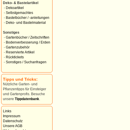
Deko- & Bastelartikel
-
Dekoartikel
-
Selbstgemachtes
-
Bastelbücher / -anleitungen
-
Deko- und Bastelmaterial
Sonstiges
-
Gartenbücher / Zeitschriften
-
Bodenverbesserung / Erden
-
Gartenzubehör
-
Reservierte Artikel
-
Rücktickets
-
Sonstiges / Suchanfragen
Tipps und Tricks:
Nützliche Garten- und
Pflanzentipps für Einsteiger
und Gartenprofis. Besuche
unsere
Tippdatenbank
.
Links
Impressum
Datenschutz
Unsere AGB