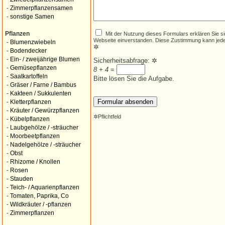
-
Zimmerpflanzensamen
-
sonstige Samen
Mit der Nutzung dieses Formulars erklären Sie s
Pflanzen
Webseite einverstanden. Diese Zustimmung kann jede
-
Blumenzwiebeln
✲
-
Bodendecker
-
Ein- / zweijährige Blumen
Sicherheitsabfrage:
✲
-
Gemüsepflanzen
8 + 4
=
-
Saatkartoffeln
Bitte lösen Sie die Aufgabe.
-
Gräser / Farne / Bambus
-
Kakteen / Sukkulenten
-
Kletterpflanzen
-
Kräuter / Gewürzpflanzen
✲
Pflichtfeld
-
Kübelpflanzen
-
Laubgehölze / -sträucher
-
Moorbeetpflanzen
-
Nadelgehölze / -sträucher
-
Obst
-
Rhizome / Knollen
-
Rosen
-
Stauden
-
Teich- / Aquarienpflanzen
-
Tomaten, Paprika, Co
-
Wildkräuter / -pflanzen
-
Zimmerpflanzen