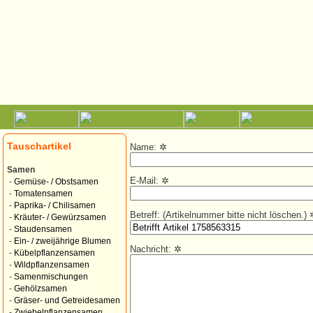
Tauschartikel
Name:
✲
Samen
E-Mail:
✲
-
Gemüse- / Obstsamen
-
Tomatensamen
-
Paprika- / Chilisamen
Betreff: (Artikelnummer bitte nicht löschen.)
-
Kräuter- / Gewürzsamen
-
Staudensamen
-
Ein- / zweijährige Blumen
Nachricht:
✲
-
Kübelpflanzensamen
-
Wildpflanzensamen
-
Samenmischungen
-
Gehölzsamen
-
Gräser- und Getreidesamen
-
Zwiebelpflanzensamen