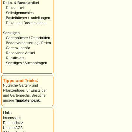
Deko- & Bastelartikel
-
Dekoartikel
-
Selbstgemachtes
-
Bastelbücher / -anleitungen
-
Deko- und Bastelmaterial
Sonstiges
-
Gartenbücher / Zeitschriften
-
Bodenverbesserung / Erden
-
Gartenzubehör
-
Reservierte Artikel
-
Rücktickets
-
Sonstiges / Suchanfragen
Tipps und Tricks:
Nützliche Garten- und
Pflanzentipps für Einsteiger
und Gartenprofis. Besuche
unsere
Tippdatenbank
.
Links
Impressum
Datenschutz
Unsere AGB