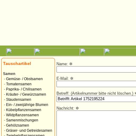
Tauschartikel
Name:
✲
Samen
E-Mail:
✲
-
Gemüse- / Obstsamen
-
Tomatensamen
-
Paprika- / Chilisamen
Betreff: (Artikelnummer bitte nicht löschen.)
-
Kräuter- / Gewürzsamen
-
Staudensamen
-
Ein- / zweijährige Blumen
Nachricht:
✲
-
Kübelpflanzensamen
-
Wildpflanzensamen
-
Samenmischungen
-
Gehölzsamen
-
Gräser- und Getreidesamen
-
Zwiebelpflanzensamen