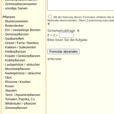
-
Zimmerpflanzensamen
-
sonstige Samen
Mit der Nutzung dieses Formulars erklären Sie s
Pflanzen
Webseite einverstanden. Diese Zustimmung kann jede
-
Blumenzwiebeln
✲
-
Bodendecker
-
Ein- / zweijährige Blumen
Sicherheitsabfrage:
✲
-
Gemüsepflanzen
8 + 1
=
-
Saatkartoffeln
Bitte lösen Sie die Aufgabe.
-
Gräser / Farne / Bambus
-
Kakteen / Sukkulenten
-
Kletterpflanzen
-
Kräuter / Gewürzpflanzen
✲
Pflichtfeld
-
Kübelpflanzen
-
Laubgehölze / -sträucher
-
Moorbeetpflanzen
-
Nadelgehölze / -sträucher
-
Obst
-
Rhizome / Knollen
-
Rosen
-
Stauden
-
Teich- / Aquarienpflanzen
-
Tomaten, Paprika, Co
-
Wildkräuter / -pflanzen
-
Zimmerpflanzen