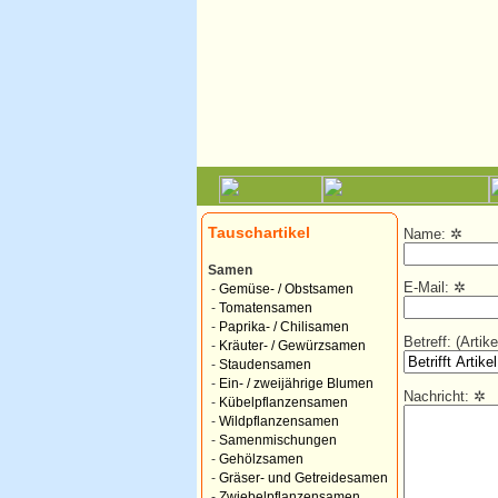
Tauschartikel
Name:
✲
Samen
E-Mail:
✲
-
Gemüse- / Obstsamen
-
Tomatensamen
-
Paprika- / Chilisamen
Betreff: (Arti
-
Kräuter- / Gewürzsamen
-
Staudensamen
-
Ein- / zweijährige Blumen
Nachricht:
✲
-
Kübelpflanzensamen
-
Wildpflanzensamen
-
Samenmischungen
-
Gehölzsamen
-
Gräser- und Getreidesamen
-
Zwiebelpflanzensamen