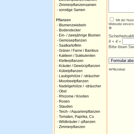
-
Zimmerpflanzensamen
-
sonstige Samen
Mit der Nutz
Pflanzen
Webseite einvers
-
Blumenzwiebeln
✲
-
Bodendecker
-
Ein- / zweijährige Blumen
Sicherheitsab
-
Gemüsepflanzen
9 + 4
=
-
Saatkartoffeln
Bitte lösen Si
-
Gräser / Farne / Bambus
-
Kakteen / Sukkulenten
-
Kletterpflanzen
-
Kräuter / Gewürzpflanzen
✲
Pflichtfeld
-
Kübelpflanzen
-
Laubgehölze / -sträucher
-
Moorbeetpflanzen
-
Nadelgehölze / -sträucher
-
Obst
-
Rhizome / Knollen
-
Rosen
-
Stauden
-
Teich- / Aquarienpflanzen
-
Tomaten, Paprika, Co
-
Wildkräuter / -pflanzen
-
Zimmerpflanzen