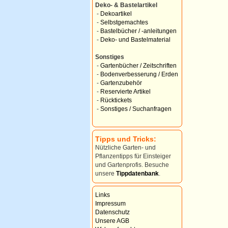
Deko- & Bastelartikel
-
Dekoartikel
-
Selbstgemachtes
-
Bastelbücher / -anleitungen
-
Deko- und Bastelmaterial
Sonstiges
-
Gartenbücher / Zeitschriften
-
Bodenverbesserung / Erden
-
Gartenzubehör
-
Reservierte Artikel
-
Rücktickets
-
Sonstiges / Suchanfragen
Tipps und Tricks:
Nützliche Garten- und
Pflanzentipps für Einsteiger
und Gartenprofis. Besuche
unsere
Tippdatenbank
.
Links
Impressum
Datenschutz
Unsere AGB