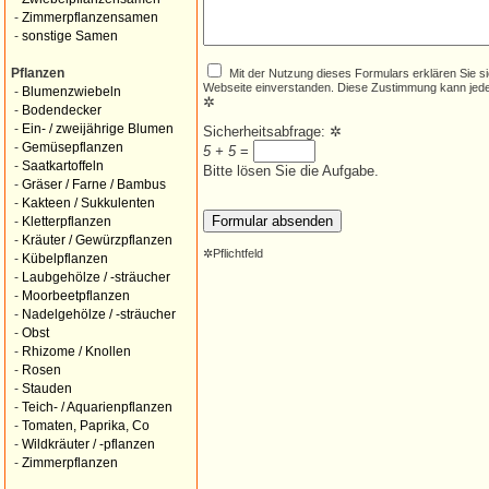
-
Zimmerpflanzensamen
-
sonstige Samen
Mit der Nutzung dieses Formulars erklären Sie s
Pflanzen
Webseite einverstanden. Diese Zustimmung kann jede
-
Blumenzwiebeln
✲
-
Bodendecker
-
Ein- / zweijährige Blumen
Sicherheitsabfrage:
✲
-
Gemüsepflanzen
5 + 5
=
-
Saatkartoffeln
Bitte lösen Sie die Aufgabe.
-
Gräser / Farne / Bambus
-
Kakteen / Sukkulenten
-
Kletterpflanzen
-
Kräuter / Gewürzpflanzen
✲
Pflichtfeld
-
Kübelpflanzen
-
Laubgehölze / -sträucher
-
Moorbeetpflanzen
-
Nadelgehölze / -sträucher
-
Obst
-
Rhizome / Knollen
-
Rosen
-
Stauden
-
Teich- / Aquarienpflanzen
-
Tomaten, Paprika, Co
-
Wildkräuter / -pflanzen
-
Zimmerpflanzen