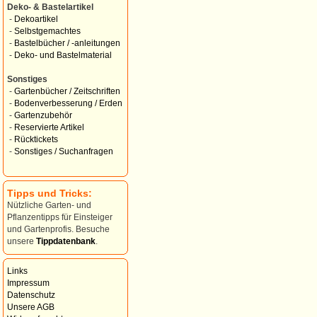
Deko- & Bastelartikel
-
Dekoartikel
-
Selbstgemachtes
-
Bastelbücher / -anleitungen
-
Deko- und Bastelmaterial
Sonstiges
-
Gartenbücher / Zeitschriften
-
Bodenverbesserung / Erden
-
Gartenzubehör
-
Reservierte Artikel
-
Rücktickets
-
Sonstiges / Suchanfragen
Tipps und Tricks:
Nützliche Garten- und
Pflanzentipps für Einsteiger
und Gartenprofis. Besuche
unsere
Tippdatenbank
.
Links
Impressum
Datenschutz
Unsere AGB