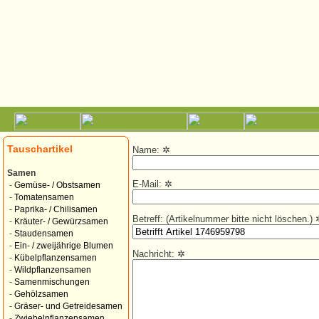
Tauschartikel
Name:
✲
Samen
E-Mail:
✲
-
Gemüse- / Obstsamen
-
Tomatensamen
-
Paprika- / Chilisamen
Betreff: (Artikelnummer bitte nicht löschen.)
-
Kräuter- / Gewürzsamen
-
Staudensamen
-
Ein- / zweijährige Blumen
Nachricht:
✲
-
Kübelpflanzensamen
-
Wildpflanzensamen
-
Samenmischungen
-
Gehölzsamen
-
Gräser- und Getreidesamen
-
Zwiebelpflanzensamen