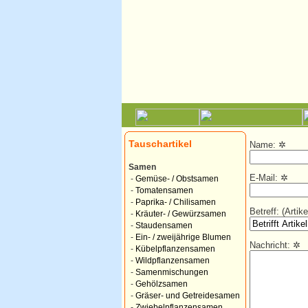
Tauschartikel
Name:
✲
Samen
E-Mail:
✲
-
Gemüse- / Obstsamen
-
Tomatensamen
-
Paprika- / Chilisamen
Betreff: (Arti
-
Kräuter- / Gewürzsamen
-
Staudensamen
-
Ein- / zweijährige Blumen
Nachricht:
✲
-
Kübelpflanzensamen
-
Wildpflanzensamen
-
Samenmischungen
-
Gehölzsamen
-
Gräser- und Getreidesamen
-
Zwiebelpflanzensamen