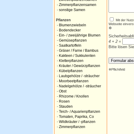
-
Zimmerpflanzensamen
-
sonstige Samen
Mit der Nutz
Pflanzen
Webseite einvers
-
Blumenzwiebeln
✲
-
Bodendecker
-
Ein- / zweijährige Blumen
Sicherheitsab
-
Gemüsepflanzen
4 + 2
=
-
Saatkartoffeln
Bitte lösen Si
-
Gräser / Farne / Bambus
-
Kakteen / Sukkulenten
-
Kletterpflanzen
-
Kräuter / Gewürzpflanzen
✲
Pflichtfeld
-
Kübelpflanzen
-
Laubgehölze / -sträucher
-
Moorbeetpflanzen
-
Nadelgehölze / -sträucher
-
Obst
-
Rhizome / Knollen
-
Rosen
-
Stauden
-
Teich- / Aquarienpflanzen
-
Tomaten, Paprika, Co
-
Wildkräuter / -pflanzen
-
Zimmerpflanzen