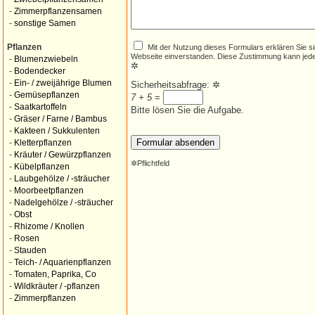
-
Zimmerpflanzensamen
-
sonstige Samen
Mit der Nutzung dieses Formulars erklären Sie s
Pflanzen
Webseite einverstanden. Diese Zustimmung kann jede
-
Blumenzwiebeln
✲
-
Bodendecker
-
Ein- / zweijährige Blumen
Sicherheitsabfrage:
✲
-
Gemüsepflanzen
7 + 5
=
-
Saatkartoffeln
Bitte lösen Sie die Aufgabe.
-
Gräser / Farne / Bambus
-
Kakteen / Sukkulenten
-
Kletterpflanzen
-
Kräuter / Gewürzpflanzen
✲
Pflichtfeld
-
Kübelpflanzen
-
Laubgehölze / -sträucher
-
Moorbeetpflanzen
-
Nadelgehölze / -sträucher
-
Obst
-
Rhizome / Knollen
-
Rosen
-
Stauden
-
Teich- / Aquarienpflanzen
-
Tomaten, Paprika, Co
-
Wildkräuter / -pflanzen
-
Zimmerpflanzen