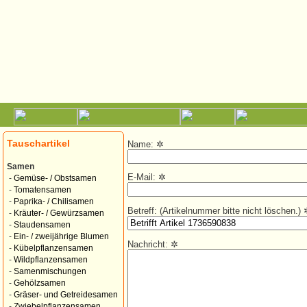
Tauschartikel
Name:
✲
Samen
E-Mail:
✲
-
Gemüse- / Obstsamen
-
Tomatensamen
-
Paprika- / Chilisamen
Betreff: (Artikelnummer bitte nicht löschen.)
-
Kräuter- / Gewürzsamen
-
Staudensamen
-
Ein- / zweijährige Blumen
Nachricht:
✲
-
Kübelpflanzensamen
-
Wildpflanzensamen
-
Samenmischungen
-
Gehölzsamen
-
Gräser- und Getreidesamen
-
Zwiebelpflanzensamen