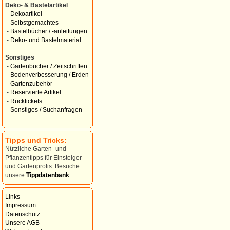
Deko- & Bastelartikel
-
Dekoartikel
-
Selbstgemachtes
-
Bastelbücher / -anleitungen
-
Deko- und Bastelmaterial
Sonstiges
-
Gartenbücher / Zeitschriften
-
Bodenverbesserung / Erden
-
Gartenzubehör
-
Reservierte Artikel
-
Rücktickets
-
Sonstiges / Suchanfragen
Tipps und Tricks:
Nützliche Garten- und
Pflanzentipps für Einsteiger
und Gartenprofis. Besuche
unsere
Tippdatenbank
.
Links
Impressum
Datenschutz
Unsere AGB