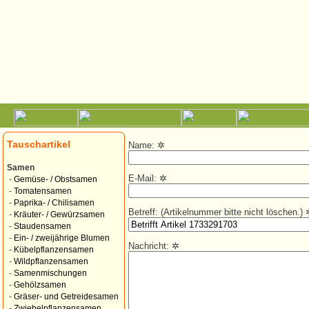
Tauschartikel
Name:
✲
Samen
E-Mail:
✲
-
Gemüse- / Obstsamen
-
Tomatensamen
-
Paprika- / Chilisamen
Betreff: (Artikelnummer bitte nicht löschen.)
-
Kräuter- / Gewürzsamen
-
Staudensamen
-
Ein- / zweijährige Blumen
Nachricht:
✲
-
Kübelpflanzensamen
-
Wildpflanzensamen
-
Samenmischungen
-
Gehölzsamen
-
Gräser- und Getreidesamen
-
Zwiebelpflanzensamen