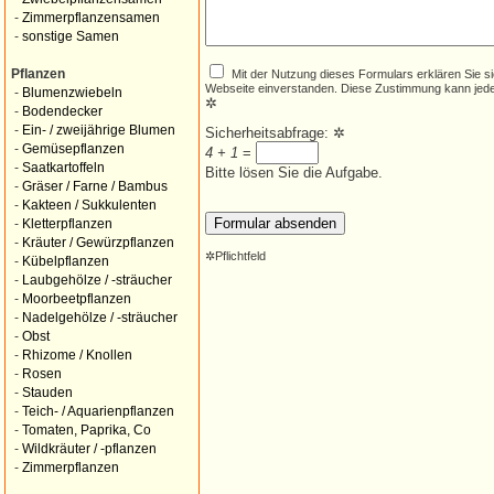
-
Zimmerpflanzensamen
-
sonstige Samen
Mit der Nutzung dieses Formulars erklären Sie s
Pflanzen
Webseite einverstanden. Diese Zustimmung kann jede
-
Blumenzwiebeln
✲
-
Bodendecker
-
Ein- / zweijährige Blumen
Sicherheitsabfrage:
✲
-
Gemüsepflanzen
4 + 1
=
-
Saatkartoffeln
Bitte lösen Sie die Aufgabe.
-
Gräser / Farne / Bambus
-
Kakteen / Sukkulenten
-
Kletterpflanzen
-
Kräuter / Gewürzpflanzen
✲
Pflichtfeld
-
Kübelpflanzen
-
Laubgehölze / -sträucher
-
Moorbeetpflanzen
-
Nadelgehölze / -sträucher
-
Obst
-
Rhizome / Knollen
-
Rosen
-
Stauden
-
Teich- / Aquarienpflanzen
-
Tomaten, Paprika, Co
-
Wildkräuter / -pflanzen
-
Zimmerpflanzen