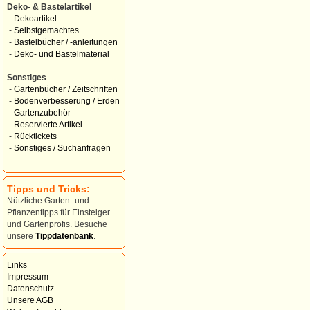
Deko- & Bastelartikel
-
Dekoartikel
-
Selbstgemachtes
-
Bastelbücher / -anleitungen
-
Deko- und Bastelmaterial
Sonstiges
-
Gartenbücher / Zeitschriften
-
Bodenverbesserung / Erden
-
Gartenzubehör
-
Reservierte Artikel
-
Rücktickets
-
Sonstiges / Suchanfragen
Tipps und Tricks:
Nützliche Garten- und
Pflanzentipps für Einsteiger
und Gartenprofis. Besuche
unsere
Tippdatenbank
.
Links
Impressum
Datenschutz
Unsere AGB