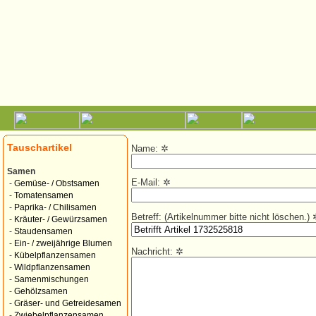
Tauschartikel
Name:
✲
Samen
E-Mail:
✲
-
Gemüse- / Obstsamen
-
Tomatensamen
-
Paprika- / Chilisamen
Betreff: (Artikelnummer bitte nicht löschen.)
-
Kräuter- / Gewürzsamen
-
Staudensamen
-
Ein- / zweijährige Blumen
Nachricht:
✲
-
Kübelpflanzensamen
-
Wildpflanzensamen
-
Samenmischungen
-
Gehölzsamen
-
Gräser- und Getreidesamen
-
Zwiebelpflanzensamen