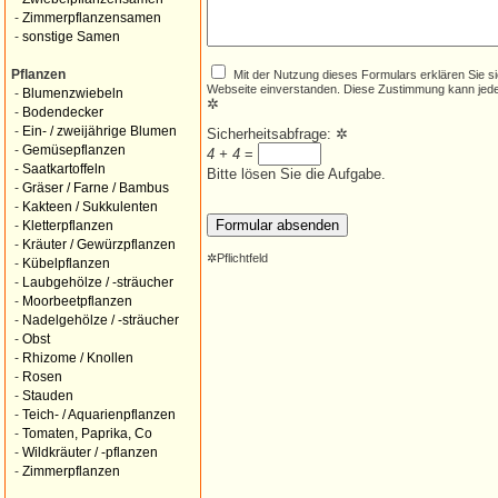
-
Zimmerpflanzensamen
-
sonstige Samen
Mit der Nutzung dieses Formulars erklären Sie s
Pflanzen
Webseite einverstanden. Diese Zustimmung kann jede
-
Blumenzwiebeln
✲
-
Bodendecker
-
Ein- / zweijährige Blumen
Sicherheitsabfrage:
✲
-
Gemüsepflanzen
4 + 4
=
-
Saatkartoffeln
Bitte lösen Sie die Aufgabe.
-
Gräser / Farne / Bambus
-
Kakteen / Sukkulenten
-
Kletterpflanzen
-
Kräuter / Gewürzpflanzen
✲
Pflichtfeld
-
Kübelpflanzen
-
Laubgehölze / -sträucher
-
Moorbeetpflanzen
-
Nadelgehölze / -sträucher
-
Obst
-
Rhizome / Knollen
-
Rosen
-
Stauden
-
Teich- / Aquarienpflanzen
-
Tomaten, Paprika, Co
-
Wildkräuter / -pflanzen
-
Zimmerpflanzen