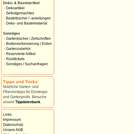
Deko- & Bastelartikel
-
Dekoartikel
-
Selbstgemachtes
-
Bastelbücher / -anleitungen
-
Deko- und Bastelmaterial
Sonstiges
-
Gartenbücher / Zeitschriften
-
Bodenverbesserung / Erden
-
Gartenzubehör
-
Reservierte Artikel
-
Rücktickets
-
Sonstiges / Suchanfragen
Tipps und Tricks:
Nützliche Garten- und
Pflanzentipps für Einsteiger
und Gartenprofis. Besuche
unsere
Tippdatenbank
.
Links
Impressum
Datenschutz
Unsere AGB