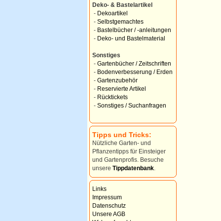
Deko- & Bastelartikel
-
Dekoartikel
-
Selbstgemachtes
-
Bastelbücher / -anleitungen
-
Deko- und Bastelmaterial
Sonstiges
-
Gartenbücher / Zeitschriften
-
Bodenverbesserung / Erden
-
Gartenzubehör
-
Reservierte Artikel
-
Rücktickets
-
Sonstiges / Suchanfragen
Tipps und Tricks:
Nützliche Garten- und
Pflanzentipps für Einsteiger
und Gartenprofis. Besuche
unsere
Tippdatenbank
.
Links
Impressum
Datenschutz
Unsere AGB