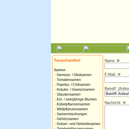
Tauschartikel
Name:
✲
Samen
E-Mail:
✲
-
Gemüse- / Obstsamen
-
Tomatensamen
-
Paprika- / Chilisamen
Betreff: (Arti
-
Kräuter- / Gewürzsamen
-
Staudensamen
-
Ein- / zweijährige Blumen
Nachricht:
✲
-
Kübelpflanzensamen
-
Wildpflanzensamen
-
Samenmischungen
-
Gehölzsamen
-
Gräser- und Getreidesamen
-
Zwiebelpflanzensamen