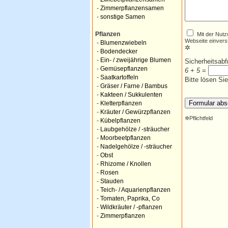
-
Zimmerpflanzensamen
-
sonstige Samen
Mit der Nutz
Pflanzen
Webseite einvers
-
Blumenzwiebeln
✲
-
Bodendecker
-
Ein- / zweijährige Blumen
Sicherheitsab
-
Gemüsepflanzen
6 + 5
=
-
Saatkartoffeln
Bitte lösen Si
-
Gräser / Farne / Bambus
-
Kakteen / Sukkulenten
-
Kletterpflanzen
-
Kräuter / Gewürzpflanzen
✲
Pflichtfeld
-
Kübelpflanzen
-
Laubgehölze / -sträucher
-
Moorbeetpflanzen
-
Nadelgehölze / -sträucher
-
Obst
-
Rhizome / Knollen
-
Rosen
-
Stauden
-
Teich- / Aquarienpflanzen
-
Tomaten, Paprika, Co
-
Wildkräuter / -pflanzen
-
Zimmerpflanzen