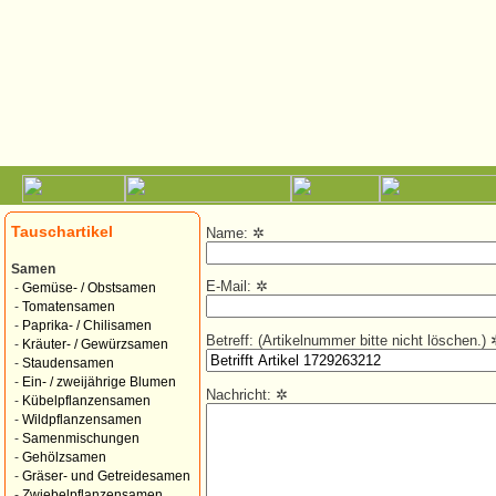
Tauschartikel
Name:
✲
Samen
E-Mail:
✲
-
Gemüse- / Obstsamen
-
Tomatensamen
-
Paprika- / Chilisamen
Betreff: (Artikelnummer bitte nicht löschen.)
-
Kräuter- / Gewürzsamen
-
Staudensamen
-
Ein- / zweijährige Blumen
Nachricht:
✲
-
Kübelpflanzensamen
-
Wildpflanzensamen
-
Samenmischungen
-
Gehölzsamen
-
Gräser- und Getreidesamen
-
Zwiebelpflanzensamen