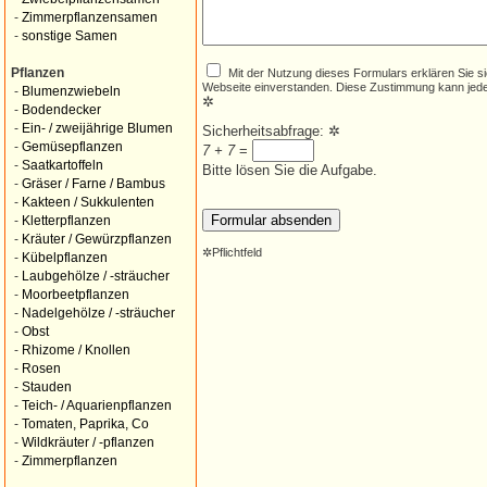
-
Zimmerpflanzensamen
-
sonstige Samen
Mit der Nutzung dieses Formulars erklären Sie s
Pflanzen
Webseite einverstanden. Diese Zustimmung kann jede
-
Blumenzwiebeln
✲
-
Bodendecker
-
Ein- / zweijährige Blumen
Sicherheitsabfrage:
✲
-
Gemüsepflanzen
7 + 7
=
-
Saatkartoffeln
Bitte lösen Sie die Aufgabe.
-
Gräser / Farne / Bambus
-
Kakteen / Sukkulenten
-
Kletterpflanzen
-
Kräuter / Gewürzpflanzen
✲
Pflichtfeld
-
Kübelpflanzen
-
Laubgehölze / -sträucher
-
Moorbeetpflanzen
-
Nadelgehölze / -sträucher
-
Obst
-
Rhizome / Knollen
-
Rosen
-
Stauden
-
Teich- / Aquarienpflanzen
-
Tomaten, Paprika, Co
-
Wildkräuter / -pflanzen
-
Zimmerpflanzen