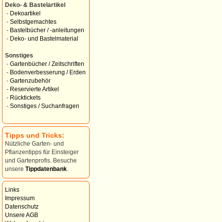
Deko- & Bastelartikel
-
Dekoartikel
-
Selbstgemachtes
-
Bastelbücher / -anleitungen
-
Deko- und Bastelmaterial
Sonstiges
-
Gartenbücher / Zeitschriften
-
Bodenverbesserung / Erden
-
Gartenzubehör
-
Reservierte Artikel
-
Rücktickets
-
Sonstiges / Suchanfragen
Tipps und Tricks:
Nützliche Garten- und
Pflanzentipps für Einsteiger
und Gartenprofis. Besuche
unsere
Tippdatenbank
.
Links
Impressum
Datenschutz
Unsere AGB