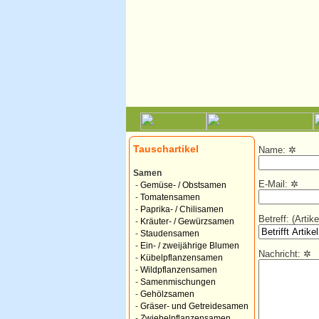
Tauschartikel
Name:
✲
Samen
E-Mail:
✲
-
Gemüse- / Obstsamen
-
Tomatensamen
-
Paprika- / Chilisamen
Betreff: (Arti
-
Kräuter- / Gewürzsamen
-
Staudensamen
-
Ein- / zweijährige Blumen
Nachricht:
✲
-
Kübelpflanzensamen
-
Wildpflanzensamen
-
Samenmischungen
-
Gehölzsamen
-
Gräser- und Getreidesamen
-
Zwiebelpflanzensamen