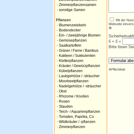
-
Zimmerpflanzensamen
-
sonstige Samen
Mit der Nutz
Pflanzen
Webseite einvers
-
Blumenzwiebeln
✲
-
Bodendecker
-
Ein- / zweijährige Blumen
Sicherheitsab
-
Gemüsepflanzen
5 + 5
=
-
Saatkartoffeln
Bitte lösen Si
-
Gräser / Farne / Bambus
-
Kakteen / Sukkulenten
-
Kletterpflanzen
-
Kräuter / Gewürzpflanzen
✲
Pflichtfeld
-
Kübelpflanzen
-
Laubgehölze / -sträucher
-
Moorbeetpflanzen
-
Nadelgehölze / -sträucher
-
Obst
-
Rhizome / Knollen
-
Rosen
-
Stauden
-
Teich- / Aquarienpflanzen
-
Tomaten, Paprika, Co
-
Wildkräuter / -pflanzen
-
Zimmerpflanzen