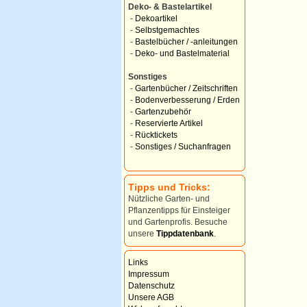
Deko- & Bastelartikel
-
Dekoartikel
-
Selbstgemachtes
-
Bastelbücher / -anleitungen
-
Deko- und Bastelmaterial
Sonstiges
-
Gartenbücher / Zeitschriften
-
Bodenverbesserung / Erden
-
Gartenzubehör
-
Reservierte Artikel
-
Rücktickets
-
Sonstiges / Suchanfragen
Tipps und Tricks:
Nützliche Garten- und
Pflanzentipps für Einsteiger
und Gartenprofis. Besuche
unsere
Tippdatenbank
.
Links
Impressum
Datenschutz
Unsere AGB