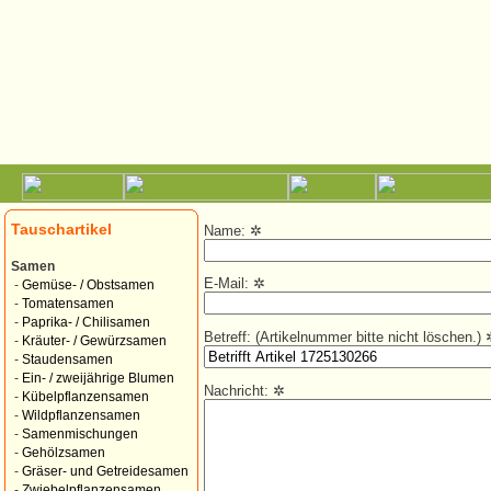
Tauschartikel
Name:
✲
Samen
E-Mail:
✲
-
Gemüse- / Obstsamen
-
Tomatensamen
-
Paprika- / Chilisamen
Betreff: (Artikelnummer bitte nicht löschen.)
-
Kräuter- / Gewürzsamen
-
Staudensamen
-
Ein- / zweijährige Blumen
Nachricht:
✲
-
Kübelpflanzensamen
-
Wildpflanzensamen
-
Samenmischungen
-
Gehölzsamen
-
Gräser- und Getreidesamen
-
Zwiebelpflanzensamen