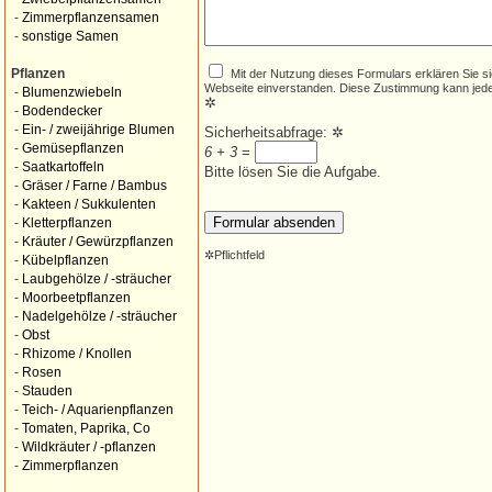
-
Zimmerpflanzensamen
-
sonstige Samen
Mit der Nutzung dieses Formulars erklären Sie s
Pflanzen
Webseite einverstanden. Diese Zustimmung kann jede
-
Blumenzwiebeln
✲
-
Bodendecker
-
Ein- / zweijährige Blumen
Sicherheitsabfrage:
✲
-
Gemüsepflanzen
6 + 3
=
-
Saatkartoffeln
Bitte lösen Sie die Aufgabe.
-
Gräser / Farne / Bambus
-
Kakteen / Sukkulenten
-
Kletterpflanzen
-
Kräuter / Gewürzpflanzen
✲
Pflichtfeld
-
Kübelpflanzen
-
Laubgehölze / -sträucher
-
Moorbeetpflanzen
-
Nadelgehölze / -sträucher
-
Obst
-
Rhizome / Knollen
-
Rosen
-
Stauden
-
Teich- / Aquarienpflanzen
-
Tomaten, Paprika, Co
-
Wildkräuter / -pflanzen
-
Zimmerpflanzen