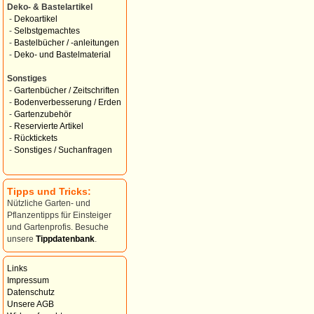
Deko- & Bastelartikel
-
Dekoartikel
-
Selbstgemachtes
-
Bastelbücher / -anleitungen
-
Deko- und Bastelmaterial
Sonstiges
-
Gartenbücher / Zeitschriften
-
Bodenverbesserung / Erden
-
Gartenzubehör
-
Reservierte Artikel
-
Rücktickets
-
Sonstiges / Suchanfragen
Tipps und Tricks:
Nützliche Garten- und
Pflanzentipps für Einsteiger
und Gartenprofis. Besuche
unsere
Tippdatenbank
.
Links
Impressum
Datenschutz
Unsere AGB