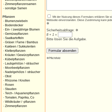
-
Zimmerpflanzensamen
-
sonstige Samen
Mit der Nutzung dieses Formulars erklären Sie s
Pflanzen
Webseite einverstanden. Diese Zustimmung kann jede
-
Blumenzwiebeln
✲
-
Bodendecker
-
Ein- / zweijährige Blumen
Sicherheitsabfrage:
✲
-
Gemüsepflanzen
8 + 1
=
-
Saatkartoffeln
Bitte lösen Sie die Aufgabe.
-
Gräser / Farne / Bambus
-
Kakteen / Sukkulenten
-
Kletterpflanzen
-
Kräuter / Gewürzpflanzen
✲
Pflichtfeld
-
Kübelpflanzen
-
Laubgehölze / -sträucher
-
Moorbeetpflanzen
-
Nadelgehölze / -sträucher
-
Obst
-
Rhizome / Knollen
-
Rosen
-
Stauden
-
Teich- / Aquarienpflanzen
-
Tomaten, Paprika, Co
-
Wildkräuter / -pflanzen
-
Zimmerpflanzen