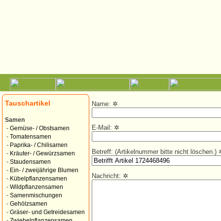
Tauschartikel
Name:
✲
Samen
E-Mail:
✲
-
Gemüse- / Obstsamen
-
Tomatensamen
-
Paprika- / Chilisamen
Betreff: (Artikelnummer bitte nicht löschen.)
-
Kräuter- / Gewürzsamen
-
Staudensamen
-
Ein- / zweijährige Blumen
Nachricht:
✲
-
Kübelpflanzensamen
-
Wildpflanzensamen
-
Samenmischungen
-
Gehölzsamen
-
Gräser- und Getreidesamen
-
Zwiebelpflanzensamen