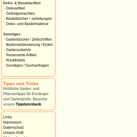
Deko- & Bastelartikel
-
Dekoartikel
-
Selbstgemachtes
-
Bastelbücher / -anleitungen
-
Deko- und Bastelmaterial
Sonstiges
-
Gartenbücher / Zeitschriften
-
Bodenverbesserung / Erden
-
Gartenzubehör
-
Reservierte Artikel
-
Rücktickets
-
Sonstiges / Suchanfragen
Tipps und Tricks:
Nützliche Garten- und
Pflanzentipps für Einsteiger
und Gartenprofis. Besuche
unsere
Tippdatenbank
.
Links
Impressum
Datenschutz
Unsere AGB