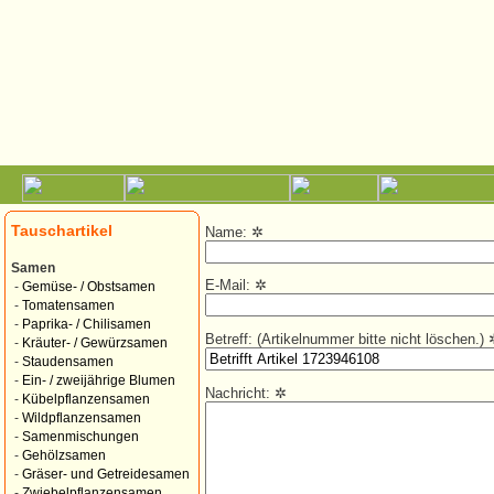
Tauschartikel
Name:
✲
Samen
E-Mail:
✲
-
Gemüse- / Obstsamen
-
Tomatensamen
-
Paprika- / Chilisamen
Betreff: (Artikelnummer bitte nicht löschen.)
-
Kräuter- / Gewürzsamen
-
Staudensamen
-
Ein- / zweijährige Blumen
Nachricht:
✲
-
Kübelpflanzensamen
-
Wildpflanzensamen
-
Samenmischungen
-
Gehölzsamen
-
Gräser- und Getreidesamen
-
Zwiebelpflanzensamen