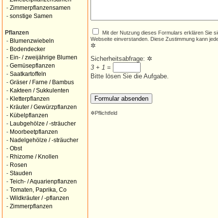
-
Zimmerpflanzensamen
-
sonstige Samen
Mit der Nutzung dieses Formulars erklären Sie s
Pflanzen
Webseite einverstanden. Diese Zustimmung kann jede
-
Blumenzwiebeln
✲
-
Bodendecker
-
Ein- / zweijährige Blumen
Sicherheitsabfrage:
✲
-
Gemüsepflanzen
3 + 1
=
-
Saatkartoffeln
Bitte lösen Sie die Aufgabe.
-
Gräser / Farne / Bambus
-
Kakteen / Sukkulenten
-
Kletterpflanzen
-
Kräuter / Gewürzpflanzen
✲
Pflichtfeld
-
Kübelpflanzen
-
Laubgehölze / -sträucher
-
Moorbeetpflanzen
-
Nadelgehölze / -sträucher
-
Obst
-
Rhizome / Knollen
-
Rosen
-
Stauden
-
Teich- / Aquarienpflanzen
-
Tomaten, Paprika, Co
-
Wildkräuter / -pflanzen
-
Zimmerpflanzen