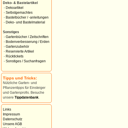
Deko- & Bastelartikel
-
Dekoartikel
-
Selbstgemachtes
-
Bastelbücher / -anleitungen
-
Deko- und Bastelmaterial
Sonstiges
-
Gartenbücher / Zeitschriften
-
Bodenverbesserung / Erden
-
Gartenzubehör
-
Reservierte Artikel
-
Rücktickets
-
Sonstiges / Suchanfragen
Tipps und Tricks:
Nützliche Garten- und
Pflanzentipps für Einsteiger
und Gartenprofis. Besuche
unsere
Tippdatenbank
.
Links
Impressum
Datenschutz
Unsere AGB