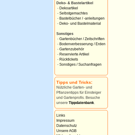
Deko- & Bastelartikel
-
Dekoartikel
-
Selbstgemachtes
-
Bastelbücher / -anleitungen
-
Deko- und Bastelmaterial
Sonstiges
-
Gartenbücher / Zeitschriften
-
Bodenverbesserung / Erden
-
Gartenzubehör
-
Reservierte Artikel
-
Rücktickets
-
Sonstiges / Suchanfragen
Tipps und Tricks:
Nützliche Garten- und
Pflanzentipps für Einsteiger
und Gartenprofis. Besuche
unsere
Tippdatenbank
.
Links
Impressum
Datenschutz
Unsere AGB