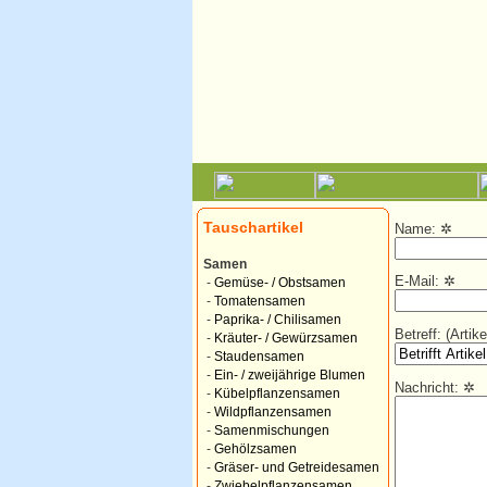
Tauschartikel
Name:
✲
Samen
E-Mail:
✲
-
Gemüse- / Obstsamen
-
Tomatensamen
-
Paprika- / Chilisamen
Betreff: (Arti
-
Kräuter- / Gewürzsamen
-
Staudensamen
-
Ein- / zweijährige Blumen
Nachricht:
✲
-
Kübelpflanzensamen
-
Wildpflanzensamen
-
Samenmischungen
-
Gehölzsamen
-
Gräser- und Getreidesamen
-
Zwiebelpflanzensamen