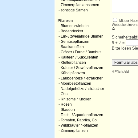
-
Zimmerpflanzensamen
-
sonstige Samen
Mit der Nutz
Pflanzen
Webseite einvers
-
Blumenzwiebeln
✲
-
Bodendecker
-
Ein- / zweijährige Blumen
Sicherheitsab
-
Gemüsepflanzen
9 + 7
=
-
Saatkartoffeln
Bitte lösen Si
-
Gräser / Farne / Bambus
-
Kakteen / Sukkulenten
-
Kletterpflanzen
-
Kräuter / Gewürzpflanzen
✲
Pflichtfeld
-
Kübelpflanzen
-
Laubgehölze / -sträucher
-
Moorbeetpflanzen
-
Nadelgehölze / -sträucher
-
Obst
-
Rhizome / Knollen
-
Rosen
-
Stauden
-
Teich- / Aquarienpflanzen
-
Tomaten, Paprika, Co
-
Wildkräuter / -pflanzen
-
Zimmerpflanzen