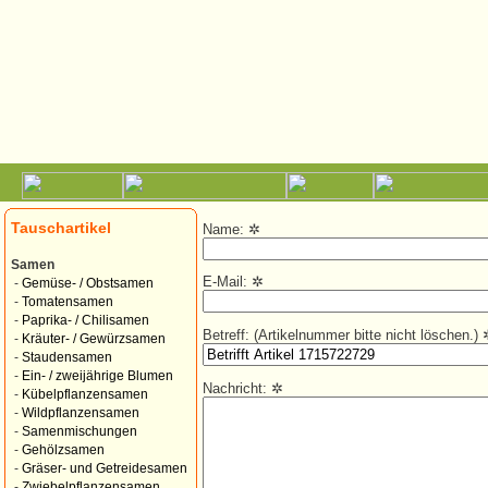
Tauschartikel
Name:
✲
Samen
E-Mail:
✲
-
Gemüse- / Obstsamen
-
Tomatensamen
-
Paprika- / Chilisamen
Betreff: (Artikelnummer bitte nicht löschen.)
-
Kräuter- / Gewürzsamen
-
Staudensamen
-
Ein- / zweijährige Blumen
Nachricht:
✲
-
Kübelpflanzensamen
-
Wildpflanzensamen
-
Samenmischungen
-
Gehölzsamen
-
Gräser- und Getreidesamen
-
Zwiebelpflanzensamen