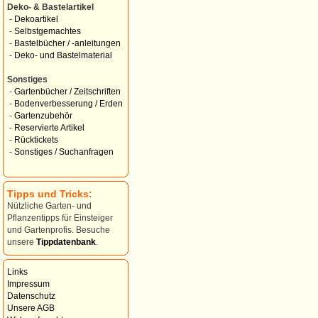
Deko- & Bastelartikel
-
Dekoartikel
-
Selbstgemachtes
-
Bastelbücher / -anleitungen
-
Deko- und Bastelmaterial
Sonstiges
-
Gartenbücher / Zeitschriften
-
Bodenverbesserung / Erden
-
Gartenzubehör
-
Reservierte Artikel
-
Rücktickets
-
Sonstiges / Suchanfragen
Tipps und Tricks:
Nützliche Garten- und
Pflanzentipps für Einsteiger
und Gartenprofis. Besuche
unsere
Tippdatenbank
.
Links
Impressum
Datenschutz
Unsere AGB