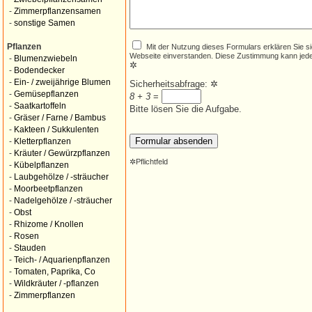
-
Zimmerpflanzensamen
-
sonstige Samen
Mit der Nutzung dieses Formulars erklären Sie s
Pflanzen
Webseite einverstanden. Diese Zustimmung kann jede
-
Blumenzwiebeln
✲
-
Bodendecker
-
Ein- / zweijährige Blumen
Sicherheitsabfrage:
✲
-
Gemüsepflanzen
8 + 3
=
-
Saatkartoffeln
Bitte lösen Sie die Aufgabe.
-
Gräser / Farne / Bambus
-
Kakteen / Sukkulenten
-
Kletterpflanzen
-
Kräuter / Gewürzpflanzen
✲
Pflichtfeld
-
Kübelpflanzen
-
Laubgehölze / -sträucher
-
Moorbeetpflanzen
-
Nadelgehölze / -sträucher
-
Obst
-
Rhizome / Knollen
-
Rosen
-
Stauden
-
Teich- / Aquarienpflanzen
-
Tomaten, Paprika, Co
-
Wildkräuter / -pflanzen
-
Zimmerpflanzen