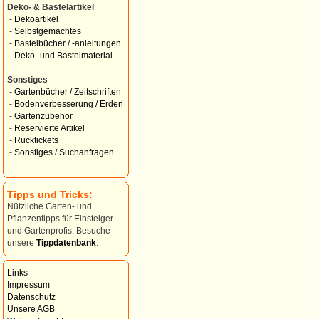
Deko- & Bastelartikel
-
Dekoartikel
-
Selbstgemachtes
-
Bastelbücher / -anleitungen
-
Deko- und Bastelmaterial
Sonstiges
-
Gartenbücher / Zeitschriften
-
Bodenverbesserung / Erden
-
Gartenzubehör
-
Reservierte Artikel
-
Rücktickets
-
Sonstiges / Suchanfragen
Tipps und Tricks:
Nützliche Garten- und
Pflanzentipps für Einsteiger
und Gartenprofis. Besuche
unsere
Tippdatenbank
.
Links
Impressum
Datenschutz
Unsere AGB