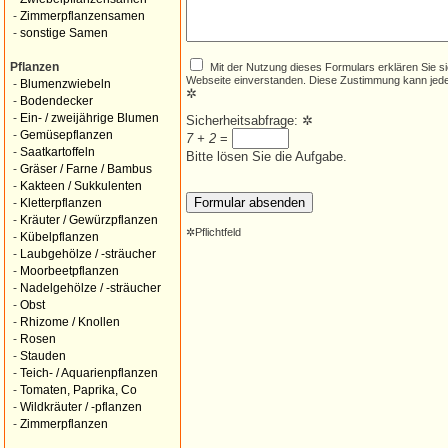
-
Zimmerpflanzensamen
-
sonstige Samen
Mit der Nutzung dieses Formulars erklären Sie s
Pflanzen
Webseite einverstanden. Diese Zustimmung kann jede
-
Blumenzwiebeln
✲
-
Bodendecker
-
Ein- / zweijährige Blumen
Sicherheitsabfrage:
✲
-
Gemüsepflanzen
7 + 2
=
-
Saatkartoffeln
Bitte lösen Sie die Aufgabe.
-
Gräser / Farne / Bambus
-
Kakteen / Sukkulenten
-
Kletterpflanzen
-
Kräuter / Gewürzpflanzen
✲
Pflichtfeld
-
Kübelpflanzen
-
Laubgehölze / -sträucher
-
Moorbeetpflanzen
-
Nadelgehölze / -sträucher
-
Obst
-
Rhizome / Knollen
-
Rosen
-
Stauden
-
Teich- / Aquarienpflanzen
-
Tomaten, Paprika, Co
-
Wildkräuter / -pflanzen
-
Zimmerpflanzen