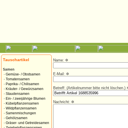
Tauschartikel
Name:
✲
Samen
E-Mail:
✲
-
Gemüse- / Obstsamen
-
Tomatensamen
-
Paprika- / Chilisamen
Betreff: (Artikelnummer bitte nicht löschen.)
-
Kräuter- / Gewürzsamen
-
Staudensamen
-
Ein- / zweijährige Blumen
Nachricht:
✲
-
Kübelpflanzensamen
-
Wildpflanzensamen
-
Samenmischungen
-
Gehölzsamen
-
Gräser- und Getreidesamen
-
Zwiebelpflanzensamen