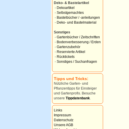
Deko- & Bastelartikel
-
Dekoartikel
-
Selbstgemachtes
-
Bastelbücher / -anleitungen
-
Deko- und Bastelmaterial
Sonstiges
-
Gartenbücher / Zeitschriften
-
Bodenverbesserung / Erden
-
Gartenzubehör
-
Reservierte Artikel
-
Rücktickets
-
Sonstiges / Suchanfragen
Tipps und Tricks:
Nützliche Garten- und
Pflanzentipps für Einsteiger
und Gartenprofis. Besuche
unsere
Tippdatenbank
.
Links
Impressum
Datenschutz
Unsere AGB