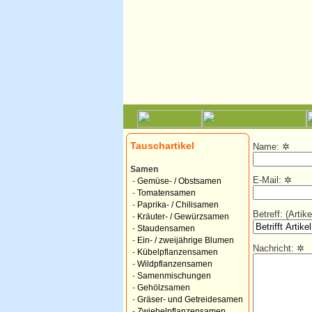
Tauschartikel
Name:
✲
Samen
E-Mail:
✲
-
Gemüse- / Obstsamen
-
Tomatensamen
-
Paprika- / Chilisamen
Betreff: (Arti
-
Kräuter- / Gewürzsamen
-
Staudensamen
-
Ein- / zweijährige Blumen
Nachricht:
✲
-
Kübelpflanzensamen
-
Wildpflanzensamen
-
Samenmischungen
-
Gehölzsamen
-
Gräser- und Getreidesamen
-
Zwiebelpflanzensamen