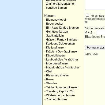
-
Zimmerpflanzensamen
-
sonstige Samen
Mit der Nutz
Pflanzen
Webseite einvers
-
Blumenzwiebeln
✲
-
Bodendecker
-
Ein- / zweijährige Blumen
Sicherheitsab
-
Gemüsepflanzen
4 + 1
=
-
Saatkartoffeln
Bitte lösen Si
-
Gräser / Farne / Bambus
-
Kakteen / Sukkulenten
-
Kletterpflanzen
-
Kräuter / Gewürzpflanzen
✲
Pflichtfeld
-
Kübelpflanzen
-
Laubgehölze / -sträucher
-
Moorbeetpflanzen
-
Nadelgehölze / -sträucher
-
Obst
-
Rhizome / Knollen
-
Rosen
-
Stauden
-
Teich- / Aquarienpflanzen
-
Tomaten, Paprika, Co
-
Wildkräuter / -pflanzen
-
Zimmerpflanzen