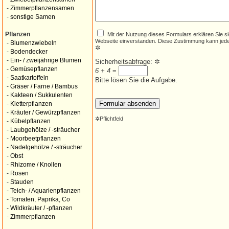
-
Zimmerpflanzensamen
-
sonstige Samen
Mit der Nutzung dieses Formulars erklären Sie s
Pflanzen
Webseite einverstanden. Diese Zustimmung kann jede
-
Blumenzwiebeln
✲
-
Bodendecker
-
Ein- / zweijährige Blumen
Sicherheitsabfrage:
✲
-
Gemüsepflanzen
6 + 4
=
-
Saatkartoffeln
Bitte lösen Sie die Aufgabe.
-
Gräser / Farne / Bambus
-
Kakteen / Sukkulenten
-
Kletterpflanzen
-
Kräuter / Gewürzpflanzen
✲
Pflichtfeld
-
Kübelpflanzen
-
Laubgehölze / -sträucher
-
Moorbeetpflanzen
-
Nadelgehölze / -sträucher
-
Obst
-
Rhizome / Knollen
-
Rosen
-
Stauden
-
Teich- / Aquarienpflanzen
-
Tomaten, Paprika, Co
-
Wildkräuter / -pflanzen
-
Zimmerpflanzen