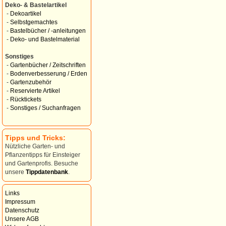
Deko- & Bastelartikel
-
Dekoartikel
-
Selbstgemachtes
-
Bastelbücher / -anleitungen
-
Deko- und Bastelmaterial
Sonstiges
-
Gartenbücher / Zeitschriften
-
Bodenverbesserung / Erden
-
Gartenzubehör
-
Reservierte Artikel
-
Rücktickets
-
Sonstiges / Suchanfragen
Tipps und Tricks:
Nützliche Garten- und
Pflanzentipps für Einsteiger
und Gartenprofis. Besuche
unsere
Tippdatenbank
.
Links
Impressum
Datenschutz
Unsere AGB