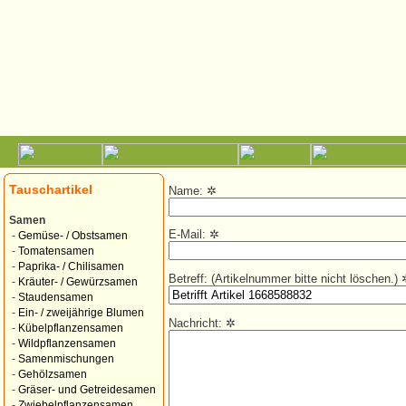
Tauschartikel
Name:
✲
Samen
E-Mail:
✲
-
Gemüse- / Obstsamen
-
Tomatensamen
-
Paprika- / Chilisamen
Betreff: (Artikelnummer bitte nicht löschen.)
-
Kräuter- / Gewürzsamen
-
Staudensamen
-
Ein- / zweijährige Blumen
Nachricht:
✲
-
Kübelpflanzensamen
-
Wildpflanzensamen
-
Samenmischungen
-
Gehölzsamen
-
Gräser- und Getreidesamen
-
Zwiebelpflanzensamen