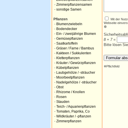
-
Zimmerpflanzensamen
-
sonstige Samen
Mit der Nutz
Pflanzen
Webseite einvers
-
Blumenzwiebeln
✲
-
Bodendecker
-
Ein- / zweijährige Blumen
Sicherheitsab
-
Gemüsepflanzen
8 + 7
=
-
Saatkartoffeln
Bitte lösen Si
-
Gräser / Farne / Bambus
-
Kakteen / Sukkulenten
-
Kletterpflanzen
-
Kräuter / Gewürzpflanzen
✲
Pflichtfeld
-
Kübelpflanzen
-
Laubgehölze / -sträucher
-
Moorbeetpflanzen
-
Nadelgehölze / -sträucher
-
Obst
-
Rhizome / Knollen
-
Rosen
-
Stauden
-
Teich- / Aquarienpflanzen
-
Tomaten, Paprika, Co
-
Wildkräuter / -pflanzen
-
Zimmerpflanzen