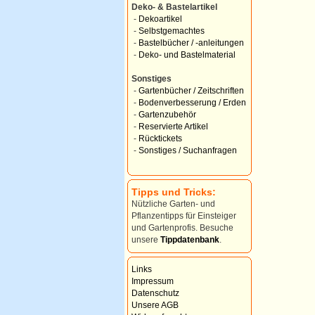
Deko- & Bastelartikel
-
Dekoartikel
-
Selbstgemachtes
-
Bastelbücher / -anleitungen
-
Deko- und Bastelmaterial
Sonstiges
-
Gartenbücher / Zeitschriften
-
Bodenverbesserung / Erden
-
Gartenzubehör
-
Reservierte Artikel
-
Rücktickets
-
Sonstiges / Suchanfragen
Tipps und Tricks:
Nützliche Garten- und
Pflanzentipps für Einsteiger
und Gartenprofis. Besuche
unsere
Tippdatenbank
.
Links
Impressum
Datenschutz
Unsere AGB