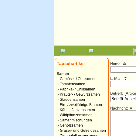
Tauschartikel
Name:
✲
Samen
E-Mail:
✲
-
Gemüse- / Obstsamen
-
Tomatensamen
-
Paprika- / Chilisamen
Betreff: (Arti
-
Kräuter- / Gewürzsamen
-
Staudensamen
-
Ein- / zweijährige Blumen
Nachricht:
✲
-
Kübelpflanzensamen
-
Wildpflanzensamen
-
Samenmischungen
-
Gehölzsamen
-
Gräser- und Getreidesamen
-
Zwiebelpflanzensamen