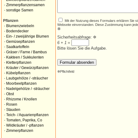
-
Zimmerpflanzensamen
-
sonstige Samen
Mit der Nutzung dieses Formulars erklären Sie s
Pflanzen
Webseite einverstanden. Diese Zustimmung kann jede
-
Blumenzwiebeln
✲
-
Bodendecker
-
Ein- / zweijährige Blumen
Sicherheitsabfrage:
✲
-
Gemüsepflanzen
6 + 1
=
-
Saatkartoffeln
Bitte lösen Sie die Aufgabe.
-
Gräser / Farne / Bambus
-
Kakteen / Sukkulenten
-
Kletterpflanzen
-
Kräuter / Gewürzpflanzen
✲
Pflichtfeld
-
Kübelpflanzen
-
Laubgehölze / -sträucher
-
Moorbeetpflanzen
-
Nadelgehölze / -sträucher
-
Obst
-
Rhizome / Knollen
-
Rosen
-
Stauden
-
Teich- / Aquarienpflanzen
-
Tomaten, Paprika, Co
-
Wildkräuter / -pflanzen
-
Zimmerpflanzen