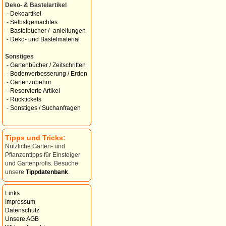
Deko- & Bastelartikel
-
Dekoartikel
-
Selbstgemachtes
-
Bastelbücher / -anleitungen
-
Deko- und Bastelmaterial
Sonstiges
-
Gartenbücher / Zeitschriften
-
Bodenverbesserung / Erden
-
Gartenzubehör
-
Reservierte Artikel
-
Rücktickets
-
Sonstiges / Suchanfragen
Tipps und Tricks:
Nützliche Garten- und
Pflanzentipps für Einsteiger
und Gartenprofis. Besuche
unsere
Tippdatenbank
.
Links
Impressum
Datenschutz
Unsere AGB