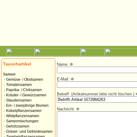
Tauschartikel
Name:
✲
Samen
E-Mail:
✲
-
Gemüse- / Obstsamen
-
Tomatensamen
-
Paprika- / Chilisamen
Betreff: (Artikelnummer bitte nicht löschen.)
-
Kräuter- / Gewürzsamen
-
Staudensamen
-
Ein- / zweijährige Blumen
Nachricht:
✲
-
Kübelpflanzensamen
-
Wildpflanzensamen
-
Samenmischungen
-
Gehölzsamen
-
Gräser- und Getreidesamen
-
Zwiebelpflanzensamen