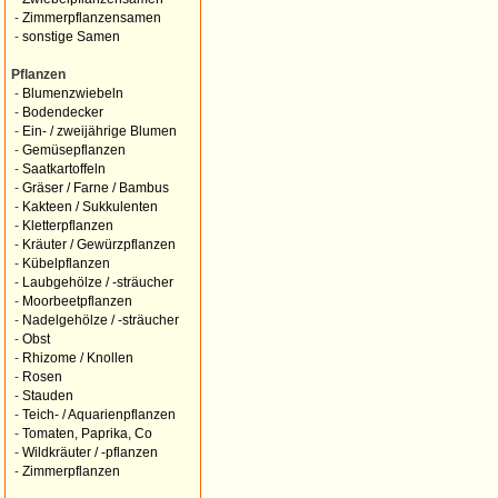
-
Zimmerpflanzensamen
-
sonstige Samen
Pflanzen
-
Blumenzwiebeln
-
Bodendecker
-
Ein- / zweijährige Blumen
-
Gemüsepflanzen
-
Saatkartoffeln
-
Gräser / Farne / Bambus
-
Kakteen / Sukkulenten
-
Kletterpflanzen
-
Kräuter / Gewürzpflanzen
-
Kübelpflanzen
-
Laubgehölze / -sträucher
-
Moorbeetpflanzen
-
Nadelgehölze / -sträucher
-
Obst
-
Rhizome / Knollen
-
Rosen
-
Stauden
-
Teich- / Aquarienpflanzen
-
Tomaten, Paprika, Co
-
Wildkräuter / -pflanzen
-
Zimmerpflanzen