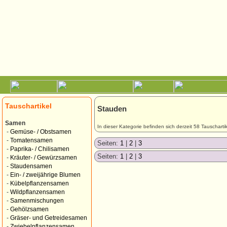
Tauschartikel
Stauden
Samen
In dieser Kategorie befinden sich derzeit 58 Tauschartik
-
Gemüse- / Obstsamen
-
Tomatensamen
Seiten:
1
|
2
|
3
-
Paprika- / Chilisamen
Seiten:
1
|
2
|
3
-
Kräuter- / Gewürzsamen
-
Staudensamen
-
Ein- / zweijährige Blumen
-
Kübelpflanzensamen
-
Wildpflanzensamen
-
Samenmischungen
-
Gehölzsamen
-
Gräser- und Getreidesamen
-
Zwiebelpflanzensamen