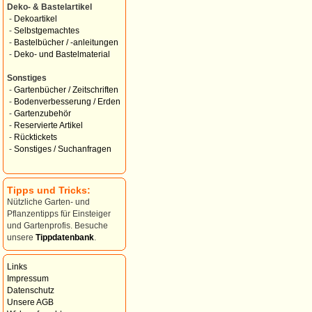
Deko- & Bastelartikel
-
Dekoartikel
-
Selbstgemachtes
-
Bastelbücher / -anleitungen
-
Deko- und Bastelmaterial
Sonstiges
-
Gartenbücher / Zeitschriften
-
Bodenverbesserung / Erden
-
Gartenzubehör
-
Reservierte Artikel
-
Rücktickets
-
Sonstiges / Suchanfragen
Tipps und Tricks:
Nützliche Garten- und
Pflanzentipps für Einsteiger
und Gartenprofis. Besuche
unsere
Tippdatenbank
.
Links
Impressum
Datenschutz
Unsere AGB