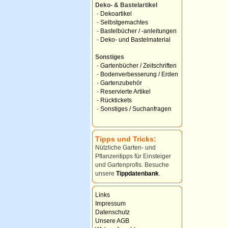
Deko- & Bastelartikel
-
Dekoartikel
-
Selbstgemachtes
-
Bastelbücher / -anleitungen
-
Deko- und Bastelmaterial
Sonstiges
-
Gartenbücher / Zeitschriften
-
Bodenverbesserung / Erden
-
Gartenzubehör
-
Reservierte Artikel
-
Rücktickets
-
Sonstiges / Suchanfragen
Tipps und Tricks:
Nützliche Garten- und
Pflanzentipps für Einsteiger
und Gartenprofis. Besuche
unsere
Tippdatenbank
.
Links
Impressum
Datenschutz
Unsere AGB