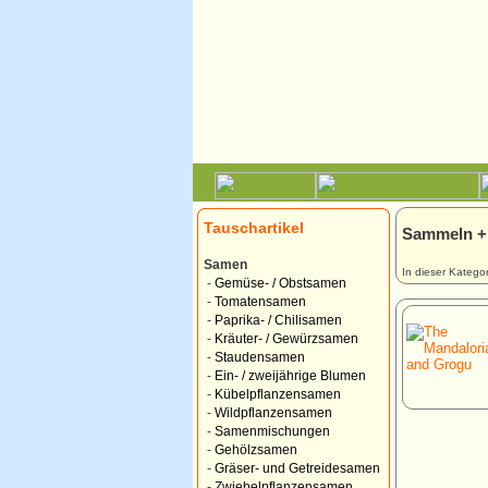
Tauschartikel
Sammeln + 
Samen
In dieser Kategor
-
Gemüse- / Obstsamen
-
Tomatensamen
-
Paprika- / Chilisamen
-
Kräuter- / Gewürzsamen
-
Staudensamen
-
Ein- / zweijährige Blumen
-
Kübelpflanzensamen
-
Wildpflanzensamen
-
Samenmischungen
-
Gehölzsamen
-
Gräser- und Getreidesamen
-
Zwiebelpflanzensamen