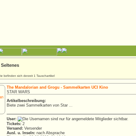
Seltenes
ie befinden sich derzeit 1 Tauschartikel
The Mandalorian and Grogu - Sammelkarten UCI Kino
STAR WARS
Artikelbeschreibung:
Biete zwei Sammelkarten von Star ...
User:
Tickets:
2
Versand:
Versender
Ausl. u. Inseln:
nach Absprache