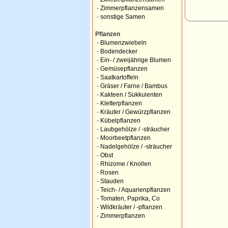
-
Zimmerpflanzensamen
-
sonstige Samen
Pflanzen
-
Blumenzwiebeln
-
Bodendecker
-
Ein- / zweijährige Blumen
-
Gemüsepflanzen
-
Saatkartoffeln
-
Gräser / Farne / Bambus
-
Kakteen / Sukkulenten
-
Kletterpflanzen
-
Kräuter / Gewürzpflanzen
-
Kübelpflanzen
-
Laubgehölze / -sträucher
-
Moorbeetpflanzen
-
Nadelgehölze / -sträucher
-
Obst
-
Rhizome / Knollen
-
Rosen
-
Stauden
-
Teich- / Aquarienpflanzen
-
Tomaten, Paprika, Co
-
Wildkräuter / -pflanzen
-
Zimmerpflanzen