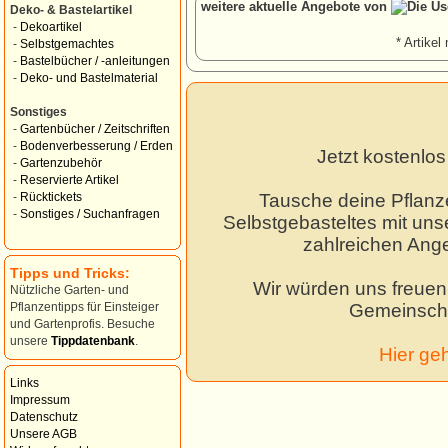
weitere aktuelle Angebote von
Deko- & Bastelartikel
-
Dekoartikel
* Artikel 
-
Selbstgemachtes
-
Bastelbücher / -anleitungen
-
Deko- und Bastelmaterial
Sonstiges
-
Gartenbücher / Zeitschriften
-
Bodenverbesserung / Erden
Jetzt kostenlo
-
Gartenzubehör
-
Reservierte Artikel
Tausche deine Pflanz
-
Rücktickets
-
Sonstiges / Suchanfragen
Selbstgebasteltes mit unse
zahlreichen Ang
Tipps und Tricks:
Wir würden uns freuen,
Nützliche Garten- und
Gemeinscha
Pflanzentipps für Einsteiger
und Gartenprofis. Besuche
unsere
Tippdatenbank
.
Hier ge
Links
Impressum
Datenschutz
Unsere AGB