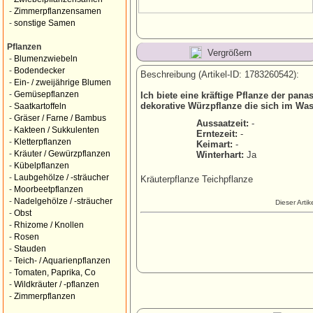
-
Zimmerpflanzensamen
-
sonstige Samen
Pflanzen
Vergrößern
-
Blumenzwiebeln
-
Bodendecker
Beschreibung (Artikel-ID: 1783260542):
-
Ein- / zweijährige Blumen
-
Gemüsepflanzen
Ich biete eine kräftige Pflanze der pana
dekorative Würzpflanze die sich im Wass
-
Saatkartoffeln
-
Gräser / Farne / Bambus
Aussaatzeit:
-
-
Kakteen / Sukkulenten
Erntezeit:
-
-
Kletterpflanzen
Keimart:
-
-
Kräuter / Gewürzpflanzen
Winterhart:
Ja
-
Kübelpflanzen
-
Laubgehölze / -sträucher
Kräuterpflanze Teichpflanze
-
Moorbeetpflanzen
-
Nadelgehölze / -sträucher
Dieser Arti
-
Obst
-
Rhizome / Knollen
-
Rosen
-
Stauden
-
Teich- / Aquarienpflanzen
-
Tomaten, Paprika, Co
-
Wildkräuter / -pflanzen
-
Zimmerpflanzen