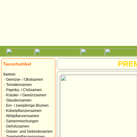
PRE
Tauschartikel
Samen
-
Gemüse- / Obstsamen
-
Tomatensamen
-
Paprika- / Chilisamen
-
Kräuter- / Gewürzsamen
-
Staudensamen
-
Ein- / zweijährige Blumen
-
Kübelpflanzensamen
-
Wildpflanzensamen
-
Samenmischungen
-
Gehölzsamen
-
Gräser- und Getreidesamen
-
Zwiebelpflanzensamen