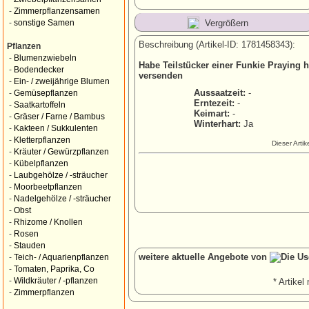
-
Zimmerpflanzensamen
Vergrößern
-
sonstige Samen
Beschreibung (Artikel-ID: 1781458343):
Pflanzen
-
Blumenzwiebeln
Habe Teilstücker einer Funkie Praying 
-
Bodendecker
versenden
-
Ein- / zweijährige Blumen
Aussaatzeit:
-
-
Gemüsepflanzen
Erntezeit:
-
-
Saatkartoffeln
Keimart:
-
-
Gräser / Farne / Bambus
Winterhart:
Ja
-
Kakteen / Sukkulenten
-
Kletterpflanzen
Dieser Arti
-
Kräuter / Gewürzpflanzen
-
Kübelpflanzen
-
Laubgehölze / -sträucher
-
Moorbeetpflanzen
-
Nadelgehölze / -sträucher
-
Obst
-
Rhizome / Knollen
-
Rosen
-
Stauden
weitere aktuelle Angebote von
-
Teich- / Aquarienpflanzen
-
Tomaten, Paprika, Co
-
Wildkräuter / -pflanzen
* Artikel 
-
Zimmerpflanzen