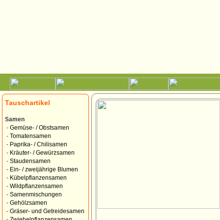
Tauschartikel
Samen
-
Gemüse- / Obstsamen
-
Tomatensamen
-
Paprika- / Chilisamen
-
Kräuter- / Gewürzsamen
-
Staudensamen
-
Ein- / zweijährige Blumen
-
Kübelpflanzensamen
-
Wildpflanzensamen
-
Samenmischungen
-
Gehölzsamen
-
Gräser- und Getreidesamen
-
Zwiebelpflanzensamen