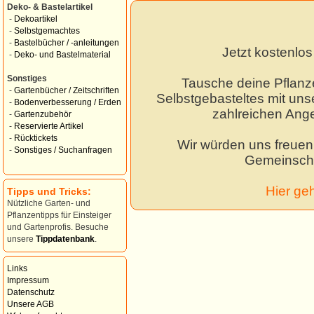
Deko- & Bastelartikel
-
Dekoartikel
-
Selbstgemachtes
-
Bastelbücher / -anleitungen
Jetzt kostenlo
-
Deko- und Bastelmaterial
Sonstiges
Tausche deine Pflanz
-
Gartenbücher / Zeitschriften
Selbstgebasteltes mit unse
-
Bodenverbesserung / Erden
zahlreichen Ang
-
Gartenzubehör
-
Reservierte Artikel
-
Rücktickets
Wir würden uns freuen,
-
Sonstiges / Suchanfragen
Gemeinscha
Hier ge
Tipps und Tricks:
Nützliche Garten- und
Pflanzentipps für Einsteiger
und Gartenprofis. Besuche
unsere
Tippdatenbank
.
Links
Impressum
Datenschutz
Unsere AGB