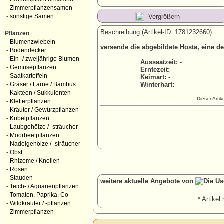
-
Zimmerpflanzensamen
Vergrößern
-
sonstige Samen
Beschreibung (Artikel-ID: 1781232660):
Pflanzen
-
Blumenzwiebeln
versende die abgebildete Hosta, eine d
-
Bodendecker
-
Ein- / zweijährige Blumen
Aussaatzeit:
-
-
Gemüsepflanzen
Erntezeit:
-
-
Saatkartoffeln
Keimart:
-
Winterhart:
-
-
Gräser / Farne / Bambus
-
Kakteen / Sukkulenten
Dieser Arti
-
Kletterpflanzen
-
Kräuter / Gewürzpflanzen
-
Kübelpflanzen
-
Laubgehölze / -sträucher
-
Moorbeetpflanzen
-
Nadelgehölze / -sträucher
-
Obst
-
Rhizome / Knollen
-
Rosen
-
Stauden
weitere aktuelle Angebote von
-
Teich- / Aquarienpflanzen
-
Tomaten, Paprika, Co
* Artikel 
-
Wildkräuter / -pflanzen
-
Zimmerpflanzen