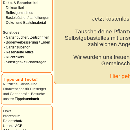
Deko- & Bastelartikel
-
Dekoartikel
-
Selbstgemachtes
Jetzt kostenlo
-
Bastelbücher / -anleitungen
-
Deko- und Bastelmaterial
Tausche deine Pflanz
Sonstiges
Selbstgebasteltes mit unse
-
Gartenbücher / Zeitschriften
-
Bodenverbesserung / Erden
zahlreichen Ang
-
Gartenzubehör
-
Reservierte Artikel
Wir würden uns freuen,
-
Rücktickets
-
Sonstiges / Suchanfragen
Gemeinscha
Hier ge
Tipps und Tricks:
Nützliche Garten- und
Pflanzentipps für Einsteiger
und Gartenprofis. Besuche
unsere
Tippdatenbank
.
Links
Impressum
Datenschutz
Unsere AGB