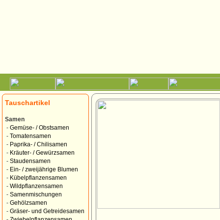
Tauschartikel
Samen
-
Gemüse- / Obstsamen
-
Tomatensamen
-
Paprika- / Chilisamen
-
Kräuter- / Gewürzsamen
-
Staudensamen
-
Ein- / zweijährige Blumen
-
Kübelpflanzensamen
-
Wildpflanzensamen
-
Samenmischungen
-
Gehölzsamen
-
Gräser- und Getreidesamen
-
Zwiebelpflanzensamen