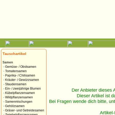
Tauschartikel
Samen
-
Gemüse- / Obstsamen
-
Tomatensamen
-
Paprika- / Chilisamen
-
Kräuter- / Gewürzsamen
-
Staudensamen
-
Ein- / zweijährige Blumen
Der Anbieter dieses Ar
-
Kübelpflanzensamen
Dieser Artikel ist d
-
Wildpflanzensamen
Bei Fragen wende dich bitte, un
-
Samenmischungen
-
Gehölzsamen
-
Gräser- und Getreidesamen
Artikel
-
Zwiebelpflanzensamen