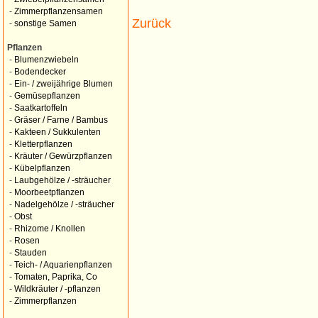
-
Zimmerpflanzensamen
Zurück
-
sonstige Samen
Pflanzen
-
Blumenzwiebeln
-
Bodendecker
-
Ein- / zweijährige Blumen
-
Gemüsepflanzen
-
Saatkartoffeln
-
Gräser / Farne / Bambus
-
Kakteen / Sukkulenten
-
Kletterpflanzen
-
Kräuter / Gewürzpflanzen
-
Kübelpflanzen
-
Laubgehölze / -sträucher
-
Moorbeetpflanzen
-
Nadelgehölze / -sträucher
-
Obst
-
Rhizome / Knollen
-
Rosen
-
Stauden
-
Teich- / Aquarienpflanzen
-
Tomaten, Paprika, Co
-
Wildkräuter / -pflanzen
-
Zimmerpflanzen