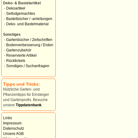
Deko- & Bastelartikel
-
Dekoartikel
-
Selbstgemachtes
-
Bastelbücher / -anleitungen
-
Deko- und Bastelmaterial
Sonstiges
-
Gartenbücher / Zeitschriften
-
Bodenverbesserung / Erden
-
Gartenzubehör
-
Reservierte Artikel
-
Rücktickets
-
Sonstiges / Suchanfragen
Tipps und Tricks:
Nützliche Garten- und
Pflanzentipps für Einsteiger
und Gartenprofis. Besuche
unsere
Tippdatenbank
.
Links
Impressum
Datenschutz
Unsere AGB