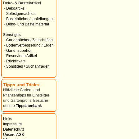
Deko- & Bastelartikel
-
Dekoartikel
-
Selbstgemachtes
-
Bastelbücher / -anleitungen
-
Deko- und Bastelmaterial
Sonstiges
-
Gartenbücher / Zeitschriften
-
Bodenverbesserung / Erden
-
Gartenzubehör
-
Reservierte Artikel
-
Rücktickets
-
Sonstiges / Suchanfragen
Tipps und Tricks:
Nützliche Garten- und
Pflanzentipps für Einsteiger
und Gartenprofis. Besuche
unsere
Tippdatenbank
.
Links
Impressum
Datenschutz
Unsere AGB