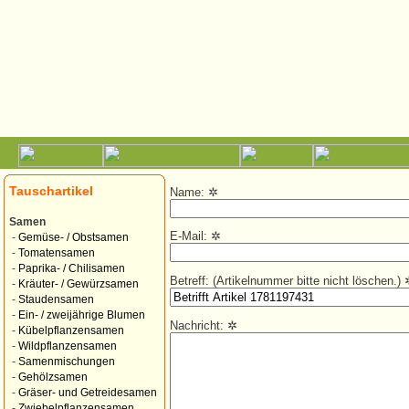
Tauschartikel
Name:
✲
Samen
E-Mail:
✲
-
Gemüse- / Obstsamen
-
Tomatensamen
-
Paprika- / Chilisamen
Betreff: (Artikelnummer bitte nicht löschen.)
-
Kräuter- / Gewürzsamen
-
Staudensamen
-
Ein- / zweijährige Blumen
Nachricht:
✲
-
Kübelpflanzensamen
-
Wildpflanzensamen
-
Samenmischungen
-
Gehölzsamen
-
Gräser- und Getreidesamen
-
Zwiebelpflanzensamen