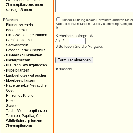
-
Zimmerpflanzensamen
-
sonstige Samen
Mit der Nutzung dieses Formulars erklären Sie s
Pflanzen
Webseite einverstanden. Diese Zustimmung kann jede
-
Blumenzwiebeln
✲
-
Bodendecker
-
Ein- / zweijährige Blumen
Sicherheitsabfrage:
✲
-
Gemüsepflanzen
8 + 3
=
-
Saatkartoffeln
Bitte lösen Sie die Aufgabe.
-
Gräser / Farne / Bambus
-
Kakteen / Sukkulenten
-
Kletterpflanzen
-
Kräuter / Gewürzpflanzen
✲
Pflichtfeld
-
Kübelpflanzen
-
Laubgehölze / -sträucher
-
Moorbeetpflanzen
-
Nadelgehölze / -sträucher
-
Obst
-
Rhizome / Knollen
-
Rosen
-
Stauden
-
Teich- / Aquarienpflanzen
-
Tomaten, Paprika, Co
-
Wildkräuter / -pflanzen
-
Zimmerpflanzen