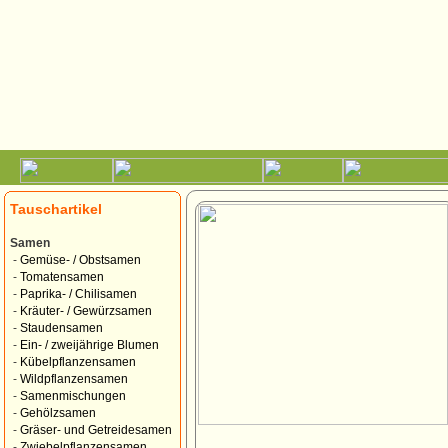
Tauschartikel
Samen
-
Gemüse- / Obstsamen
-
Tomatensamen
-
Paprika- / Chilisamen
-
Kräuter- / Gewürzsamen
-
Staudensamen
-
Ein- / zweijährige Blumen
-
Kübelpflanzensamen
-
Wildpflanzensamen
-
Samenmischungen
-
Gehölzsamen
-
Gräser- und Getreidesamen
-
Zwiebelpflanzensamen