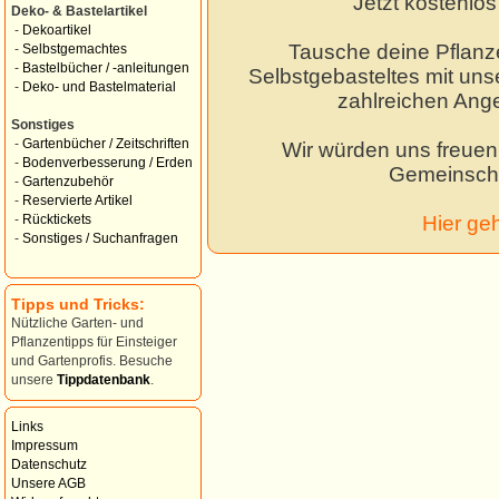
Jetzt kostenlo
Deko- & Bastelartikel
-
Dekoartikel
Tausche deine Pflanz
-
Selbstgemachtes
-
Bastelbücher / -anleitungen
Selbstgebasteltes mit unse
-
Deko- und Bastelmaterial
zahlreichen Ang
Sonstiges
-
Gartenbücher / Zeitschriften
Wir würden uns freuen,
-
Bodenverbesserung / Erden
Gemeinscha
-
Gartenzubehör
-
Reservierte Artikel
Hier ge
-
Rücktickets
-
Sonstiges / Suchanfragen
Tipps und Tricks:
Nützliche Garten- und
Pflanzentipps für Einsteiger
und Gartenprofis. Besuche
unsere
Tippdatenbank
.
Links
Impressum
Datenschutz
Unsere AGB