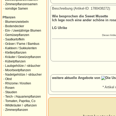
-
Zimmerpflanzensamen
Beschreibung (Artikel-ID: 1780438272):
-
sonstige Samen
Wie besprochen die Sweet Musette
Pflanzen
Ich lege noch eine ander schöne in ros
-
Blumenzwiebeln
-
Bodendecker
LG Ulrike
-
Ein- / zweijährige Blumen
-
Gemüsepflanzen
Dieser Arti
-
Saatkartoffeln
-
Gräser / Farne / Bambus
-
Kakteen / Sukkulenten
-
Kletterpflanzen
-
Kräuter / Gewürzpflanzen
-
Kübelpflanzen
-
Laubgehölze / -sträucher
-
Moorbeetpflanzen
-
Nadelgehölze / -sträucher
weitere aktuelle Angebote von
-
Obst
-
Rhizome / Knollen
* Artikel 
-
Rosen
-
Stauden
-
Teich- / Aquarienpflanzen
-
Tomaten, Paprika, Co
-
Wildkräuter / -pflanzen
-
Zimmerpflanzen