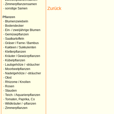
-
Zimmerpflanzensamen
Zurück
-
sonstige Samen
Pflanzen
-
Blumenzwiebeln
-
Bodendecker
-
Ein- / zweijährige Blumen
-
Gemüsepflanzen
-
Saatkartoffeln
-
Gräser / Farne / Bambus
-
Kakteen / Sukkulenten
-
Kletterpflanzen
-
Kräuter / Gewürzpflanzen
-
Kübelpflanzen
-
Laubgehölze / -sträucher
-
Moorbeetpflanzen
-
Nadelgehölze / -sträucher
-
Obst
-
Rhizome / Knollen
-
Rosen
-
Stauden
-
Teich- / Aquarienpflanzen
-
Tomaten, Paprika, Co
-
Wildkräuter / -pflanzen
-
Zimmerpflanzen