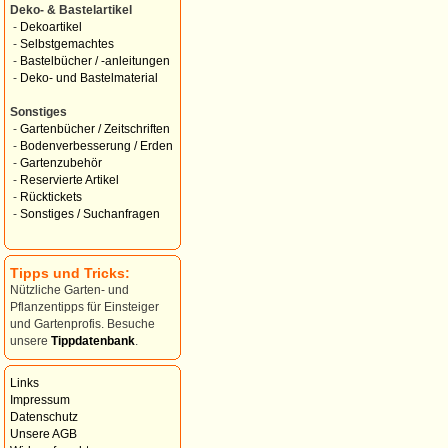
Deko- & Bastelartikel
-
Dekoartikel
-
Selbstgemachtes
-
Bastelbücher / -anleitungen
-
Deko- und Bastelmaterial
Sonstiges
-
Gartenbücher / Zeitschriften
-
Bodenverbesserung / Erden
-
Gartenzubehör
-
Reservierte Artikel
-
Rücktickets
-
Sonstiges / Suchanfragen
Tipps und Tricks:
Nützliche Garten- und
Pflanzentipps für Einsteiger
und Gartenprofis. Besuche
unsere
Tippdatenbank
.
Links
Impressum
Datenschutz
Unsere AGB