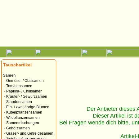
Tauschartikel
Samen
-
Gemüse- / Obstsamen
-
Tomatensamen
-
Paprika- / Chilisamen
-
Kräuter- / Gewürzsamen
-
Staudensamen
-
Ein- / zweijährige Blumen
Der Anbieter dieses Ar
-
Kübelpflanzensamen
Dieser Artikel ist d
-
Wildpflanzensamen
Bei Fragen wende dich bitte, un
-
Samenmischungen
-
Gehölzsamen
-
Gräser- und Getreidesamen
Artikel
-
Zwiebelpflanzensamen