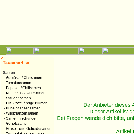
Tauschartikel
Samen
-
Gemüse- / Obstsamen
-
Tomatensamen
-
Paprika- / Chilisamen
-
Kräuter- / Gewürzsamen
-
Staudensamen
-
Ein- / zweijährige Blumen
Der Anbieter dieses Ar
-
Kübelpflanzensamen
Dieser Artikel ist d
-
Wildpflanzensamen
Bei Fragen wende dich bitte, un
-
Samenmischungen
-
Gehölzsamen
-
Gräser- und Getreidesamen
Artikel
-
Zwiebelpflanzensamen