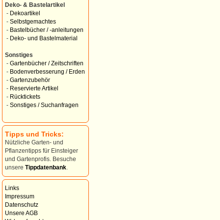
Deko- & Bastelartikel
-
Dekoartikel
-
Selbstgemachtes
-
Bastelbücher / -anleitungen
-
Deko- und Bastelmaterial
Sonstiges
-
Gartenbücher / Zeitschriften
-
Bodenverbesserung / Erden
-
Gartenzubehör
-
Reservierte Artikel
-
Rücktickets
-
Sonstiges / Suchanfragen
Tipps und Tricks:
Nützliche Garten- und
Pflanzentipps für Einsteiger
und Gartenprofis. Besuche
unsere
Tippdatenbank
.
Links
Impressum
Datenschutz
Unsere AGB