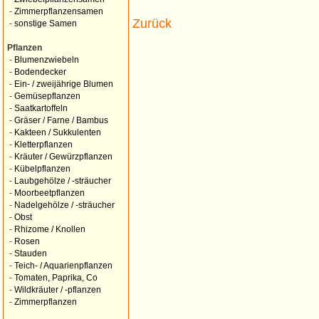
-
Zimmerpflanzensamen
Zurück
-
sonstige Samen
Pflanzen
-
Blumenzwiebeln
-
Bodendecker
-
Ein- / zweijährige Blumen
-
Gemüsepflanzen
-
Saatkartoffeln
-
Gräser / Farne / Bambus
-
Kakteen / Sukkulenten
-
Kletterpflanzen
-
Kräuter / Gewürzpflanzen
-
Kübelpflanzen
-
Laubgehölze / -sträucher
-
Moorbeetpflanzen
-
Nadelgehölze / -sträucher
-
Obst
-
Rhizome / Knollen
-
Rosen
-
Stauden
-
Teich- / Aquarienpflanzen
-
Tomaten, Paprika, Co
-
Wildkräuter / -pflanzen
-
Zimmerpflanzen