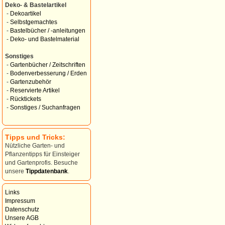
Deko- & Bastelartikel
-
Dekoartikel
-
Selbstgemachtes
-
Bastelbücher / -anleitungen
-
Deko- und Bastelmaterial
Sonstiges
-
Gartenbücher / Zeitschriften
-
Bodenverbesserung / Erden
-
Gartenzubehör
-
Reservierte Artikel
-
Rücktickets
-
Sonstiges / Suchanfragen
Tipps und Tricks:
Nützliche Garten- und
Pflanzentipps für Einsteiger
und Gartenprofis. Besuche
unsere
Tippdatenbank
.
Links
Impressum
Datenschutz
Unsere AGB