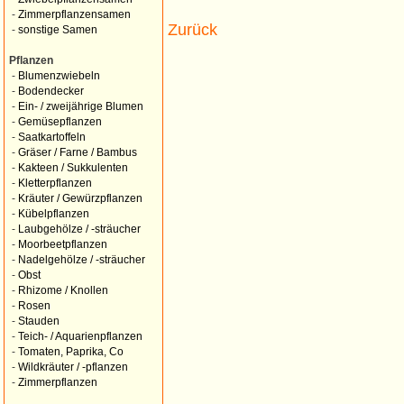
-
Zimmerpflanzensamen
Zurück
-
sonstige Samen
Pflanzen
-
Blumenzwiebeln
-
Bodendecker
-
Ein- / zweijährige Blumen
-
Gemüsepflanzen
-
Saatkartoffeln
-
Gräser / Farne / Bambus
-
Kakteen / Sukkulenten
-
Kletterpflanzen
-
Kräuter / Gewürzpflanzen
-
Kübelpflanzen
-
Laubgehölze / -sträucher
-
Moorbeetpflanzen
-
Nadelgehölze / -sträucher
-
Obst
-
Rhizome / Knollen
-
Rosen
-
Stauden
-
Teich- / Aquarienpflanzen
-
Tomaten, Paprika, Co
-
Wildkräuter / -pflanzen
-
Zimmerpflanzen