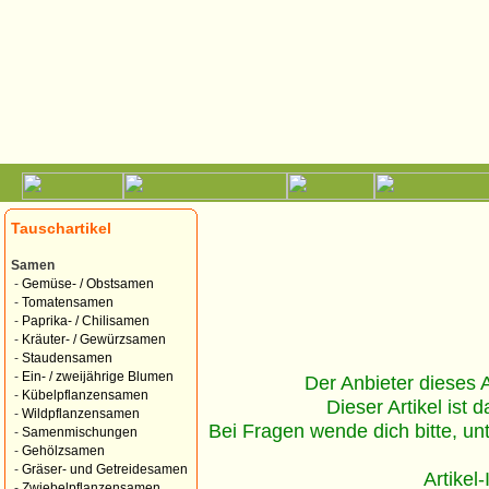
Tauschartikel
Samen
-
Gemüse- / Obstsamen
-
Tomatensamen
-
Paprika- / Chilisamen
-
Kräuter- / Gewürzsamen
-
Staudensamen
-
Ein- / zweijährige Blumen
Der Anbieter dieses Ar
-
Kübelpflanzensamen
Dieser Artikel ist d
-
Wildpflanzensamen
Bei Fragen wende dich bitte, un
-
Samenmischungen
-
Gehölzsamen
-
Gräser- und Getreidesamen
Artikel
-
Zwiebelpflanzensamen