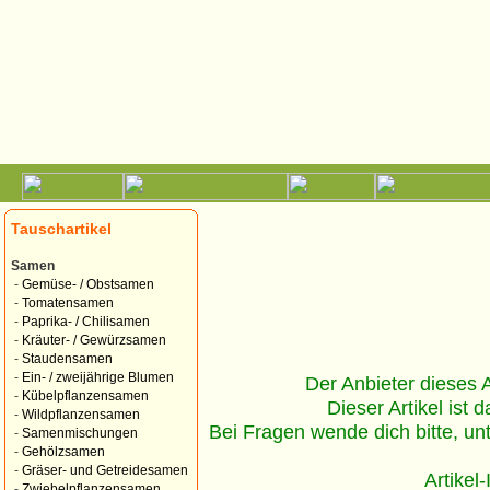
Tauschartikel
Samen
-
Gemüse- / Obstsamen
-
Tomatensamen
-
Paprika- / Chilisamen
-
Kräuter- / Gewürzsamen
-
Staudensamen
-
Ein- / zweijährige Blumen
Der Anbieter dieses Ar
-
Kübelpflanzensamen
Dieser Artikel ist d
-
Wildpflanzensamen
Bei Fragen wende dich bitte, un
-
Samenmischungen
-
Gehölzsamen
-
Gräser- und Getreidesamen
Artikel
-
Zwiebelpflanzensamen