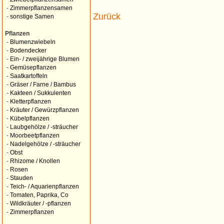
-
Zimmerpflanzensamen
Zurück
-
sonstige Samen
Pflanzen
-
Blumenzwiebeln
-
Bodendecker
-
Ein- / zweijährige Blumen
-
Gemüsepflanzen
-
Saatkartoffeln
-
Gräser / Farne / Bambus
-
Kakteen / Sukkulenten
-
Kletterpflanzen
-
Kräuter / Gewürzpflanzen
-
Kübelpflanzen
-
Laubgehölze / -sträucher
-
Moorbeetpflanzen
-
Nadelgehölze / -sträucher
-
Obst
-
Rhizome / Knollen
-
Rosen
-
Stauden
-
Teich- / Aquarienpflanzen
-
Tomaten, Paprika, Co
-
Wildkräuter / -pflanzen
-
Zimmerpflanzen