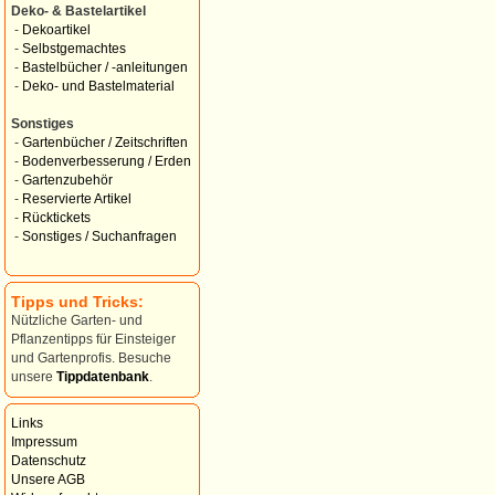
Deko- & Bastelartikel
-
Dekoartikel
-
Selbstgemachtes
-
Bastelbücher / -anleitungen
-
Deko- und Bastelmaterial
Sonstiges
-
Gartenbücher / Zeitschriften
-
Bodenverbesserung / Erden
-
Gartenzubehör
-
Reservierte Artikel
-
Rücktickets
-
Sonstiges / Suchanfragen
Tipps und Tricks:
Nützliche Garten- und
Pflanzentipps für Einsteiger
und Gartenprofis. Besuche
unsere
Tippdatenbank
.
Links
Impressum
Datenschutz
Unsere AGB