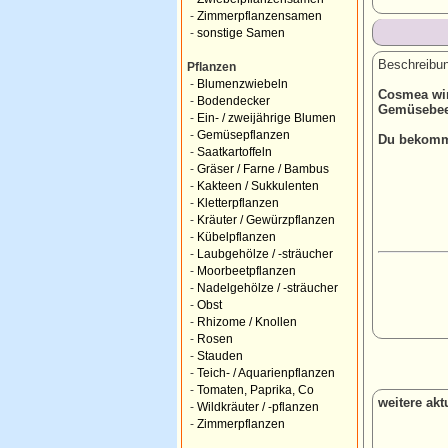
-
Zimmerpflanzensamen
-
sonstige Samen
Beschreibun
Pflanzen
-
Blumenzwiebeln
Cosmea wir
-
Bodendecker
Gemüsebeet
-
Ein- / zweijährige Blumen
-
Gemüsepflanzen
Du bekomms
-
Saatkartoffeln
-
Gräser / Farne / Bambus
-
Kakteen / Sukkulenten
-
Kletterpflanzen
-
Kräuter / Gewürzpflanzen
-
Kübelpflanzen
-
Laubgehölze / -sträucher
-
Moorbeetpflanzen
-
Nadelgehölze / -sträucher
-
Obst
-
Rhizome / Knollen
-
Rosen
-
Stauden
-
Teich- / Aquarienpflanzen
-
Tomaten, Paprika, Co
weitere ak
-
Wildkräuter / -pflanzen
-
Zimmerpflanzen