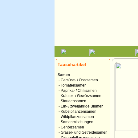
Tauschartikel
Samen
-
Gemüse- / Obstsamen
-
Tomatensamen
-
Paprika- / Chilisamen
-
Kräuter- / Gewürzsamen
-
Staudensamen
-
Ein- / zweijährige Blumen
-
Kübelpflanzensamen
-
Wildpflanzensamen
-
Samenmischungen
-
Gehölzsamen
-
Gräser- und Getreidesamen
-
Zwiebelpflanzensamen