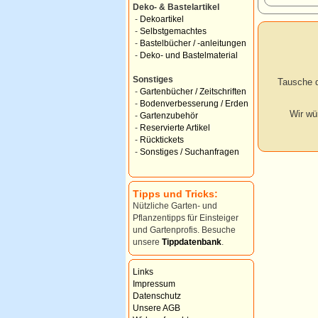
Deko- & Bastelartikel
-
Dekoartikel
-
Selbstgemachtes
-
Bastelbücher / -anleitungen
-
Deko- und Bastelmaterial
Sonstiges
Tausche d
-
Gartenbücher / Zeitschriften
-
Bodenverbesserung / Erden
Wir wü
-
Gartenzubehör
-
Reservierte Artikel
-
Rücktickets
-
Sonstiges / Suchanfragen
Tipps und Tricks:
Nützliche Garten- und
Pflanzentipps für Einsteiger
und Gartenprofis. Besuche
unsere
Tippdatenbank
.
Links
Impressum
Datenschutz
Unsere AGB