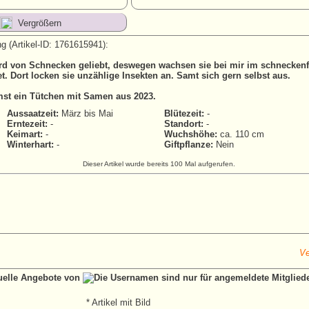
Vergrößern
g (Artikel-ID: 1761615941):
d von Schnecken geliebt, deswegen wachsen sie bei mir im schneckenf
. Dort locken sie unzählige Insekten an. Samt sich gern selbst aus.
t ein Tütchen mit Samen aus 2023.
Aussaatzeit:
März bis Mai
Blütezeit:
-
Erntezeit:
-
Standort:
-
Keimart:
-
Wuchshöhe:
ca. 110 cm
Winterhart:
-
Giftpflanze:
Nein
Dieser Artikel wurde bereits 100 Mal aufgerufen.
Ve
tuelle Angebote von
* Artikel mit Bild