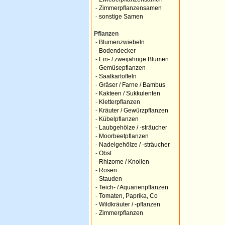
-
Zimmerpflanzensamen
-
sonstige Samen
Pflanzen
-
Blumenzwiebeln
-
Bodendecker
-
Ein- / zweijährige Blumen
-
Gemüsepflanzen
-
Saatkartoffeln
-
Gräser / Farne / Bambus
-
Kakteen / Sukkulenten
-
Kletterpflanzen
-
Kräuter / Gewürzpflanzen
-
Kübelpflanzen
-
Laubgehölze / -sträucher
-
Moorbeetpflanzen
-
Nadelgehölze / -sträucher
-
Obst
-
Rhizome / Knollen
-
Rosen
-
Stauden
-
Teich- / Aquarienpflanzen
-
Tomaten, Paprika, Co
-
Wildkräuter / -pflanzen
-
Zimmerpflanzen