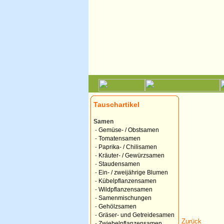
Tauschartikel
Samen
-
Gemüse- / Obstsamen
-
Tomatensamen
-
Paprika- / Chilisamen
-
Kräuter- / Gewürzsamen
-
Staudensamen
-
Ein- / zweijährige Blumen
-
Kübelpflanzensamen
-
Wildpflanzensamen
-
Samenmischungen
-
Gehölzsamen
-
Gräser- und Getreidesamen
Zurück
-
Zwiebelpflanzensamen