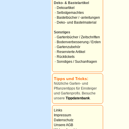
Deko- & Bastelartikel
-
Dekoartikel
-
Selbstgemachtes
-
Bastelbücher / -anleitungen
-
Deko- und Bastelmaterial
Sonstiges
-
Gartenbücher / Zeitschriften
-
Bodenverbesserung / Erden
-
Gartenzubehör
-
Reservierte Artikel
-
Rücktickets
-
Sonstiges / Suchanfragen
Tipps und Tricks:
Nützliche Garten- und
Pflanzentipps für Einsteiger
und Gartenprofis. Besuche
unsere
Tippdatenbank
.
Links
Impressum
Datenschutz
Unsere AGB